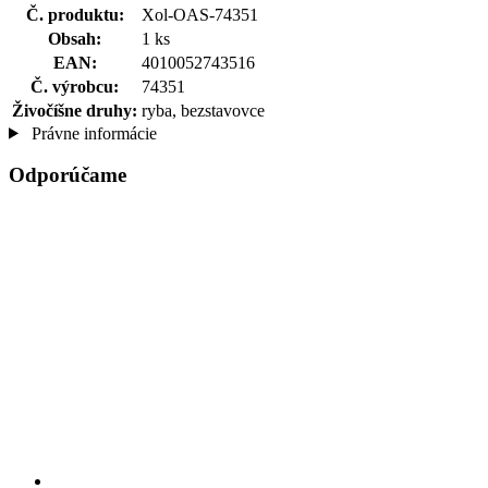
Č. produktu:
Xol-OAS-74351
Obsah:
1 ks
EAN:
4010052743516
Č. výrobcu:
74351
Živočíšne druhy:
ryba, bezstavovce
Právne informácie
Odporúčame