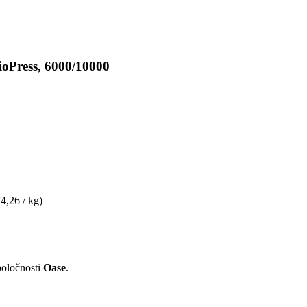
oPress, 6000/10000
74,26 / kg)
poločnosti
Oase
.