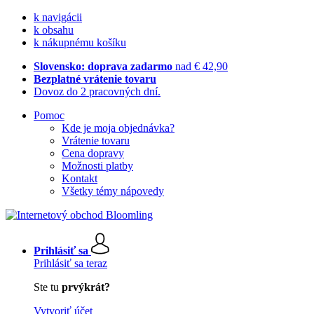
k navigácii
k obsahu
k nákupnému košíku
Slovensko: doprava zadarmo
nad € 42,90
Bezplatné vrátenie tovaru
Dovoz do 2 pracovných dní.
Pomoc
Kde je moja objednávka?
Vrátenie tovaru
Cena dopravy
Možnosti platby
Kontakt
Všetky témy nápovedy
Prihlásiť sa
Prihlásiť sa teraz
Ste tu
prvýkrát?
Vytvoriť účet