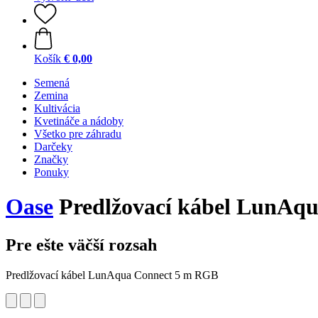
Košík
€ 0,00
Semená
Zemina
Kultivácia
Kvetináče a nádoby
Všetko pre záhradu
Darčeky
Značky
Ponuky
Oase
Predlžovací kábel LunAq
Pre ešte väčší rozsah
Predlžovací kábel LunAqua Connect 5 m RGB