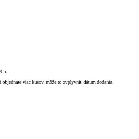
9 h
.
 si objednáte viac kusov, môže to ovplyvniť dátum dodania.