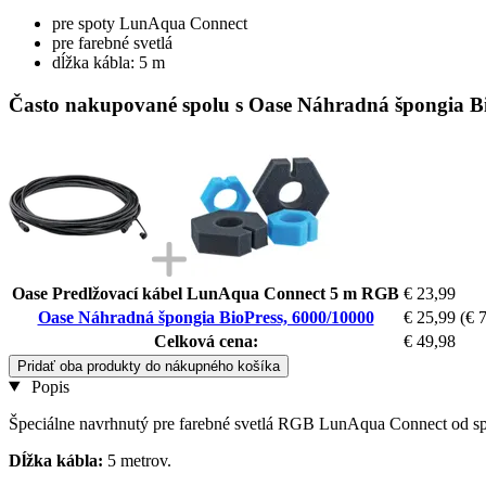
pre spoty LunAqua Connect
pre farebné svetlá
dĺžka kábla: 5 m
Často nakupované spolu s Oase Náhradná špongia Bi
Oase Predlžovací kábel LunAqua Connect 5 m RGB
€ 23,99
Oase Náhradná špongia BioPress, 6000/10000
€ 25,99
(€ 
Celková cena:
€ 49,98
Pridať oba produkty do nákupného košíka
Popis
Špeciálne navrhnutý pre farebné svetlá RGB LunAqua Connect od s
Dĺžka kábla:
5 metrov.