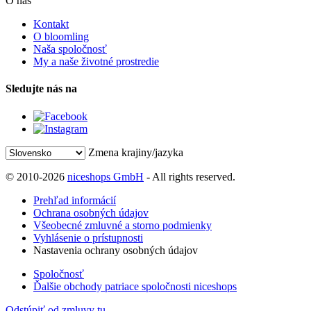
O nás
Kontakt
O bloomling
Naša spoločnosť
My a naše životné prostredie
Sledujte nás na
Zmena krajiny/jazyka
© 2010-2026
niceshops GmbH
- All rights reserved.
Prehľad informácií
Ochrana osobných údajov
Všeobecné zmluvné a storno podmienky
Vyhlásenie o prístupnosti
Nastavenia ochrany osobných údajov
Spoločnosť
Ďalšie obchody patriace spoločnosti niceshops
Odstúpiť od zmluvy tu