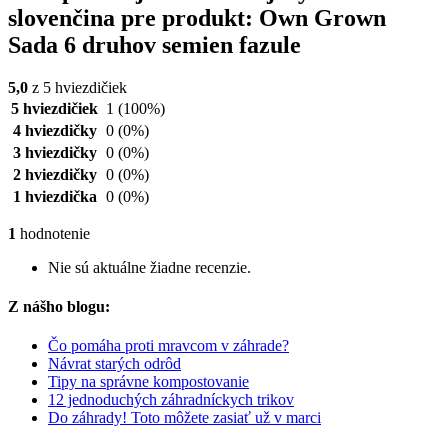
slovenčina pre produkt: Own Grown
Sada 6 druhov semien fazule
5,0
z 5 hviezdičiek
5 hviezdičiek
1
(100%)
4 hviezdičky
0
(0%)
3 hviezdičky
0
(0%)
2 hviezdičky
0
(0%)
1 hviezdička
0
(0%)
1
hodnotenie
Nie sú aktuálne žiadne recenzie.
Z nášho blogu:
Čo pomáha proti mravcom v záhrade?
Návrat starých odrôd
Tipy na správne kompostovanie
12 jednoduchých záhradníckych trikov
Do záhrady! Toto môžete zasiať už v marci