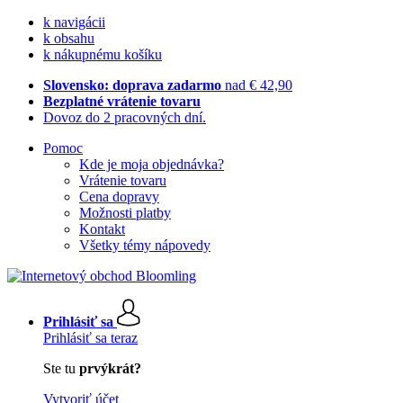
k navigácii
k obsahu
k nákupnému košíku
Slovensko: doprava zadarmo
nad € 42,90
Bezplatné vrátenie tovaru
Dovoz do 2 pracovných dní.
Pomoc
Kde je moja objednávka?
Vrátenie tovaru
Cena dopravy
Možnosti platby
Kontakt
Všetky témy nápovedy
Prihlásiť sa
Prihlásiť sa teraz
Ste tu
prvýkrát?
Vytvoriť účet