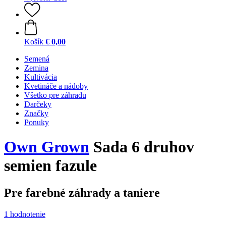
Košík
€ 0,00
Semená
Zemina
Kultivácia
Kvetináče a nádoby
Všetko pre záhradu
Darčeky
Značky
Ponuky
Own Grown
Sada 6 druhov
semien fazule
Pre farebné záhrady a taniere
1 hodnotenie