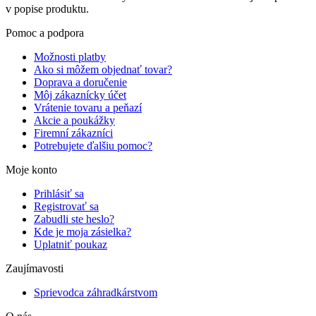
v popise produktu.
Pomoc a podpora
Možnosti platby
Ako si môžem objednať tovar?
Doprava a doručenie
Môj zákaznícky účet
Vrátenie tovaru a peňazí
Akcie a poukážky
Firemní zákazníci
Potrebujete ďalšiu pomoc?
Moje konto
Prihlásiť sa
Registrovať sa
Zabudli ste heslo?
Kde je moja zásielka?
Uplatniť poukaz
Zaujímavosti
Sprievodca záhradkárstvom