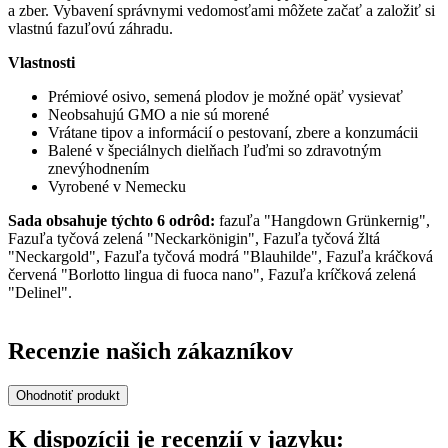
a zber. Vybavení správnymi vedomosťami môžete začať a založiť si
vlastnú fazuľovú záhradu.
Vlastnosti
Prémiové osivo, semená plodov je možné opäť vysievať
Neobsahujú GMO a nie sú morené
Vrátane tipov a informácií o pestovaní, zbere a konzumácii
Balené v špeciálnych dielňach ľuďmi so zdravotným
znevýhodnením
Vyrobené v Nemecku
Sada obsahuje týchto 6 odrôd:
fazuľa "Hangdown Grünkernig",
Fazuľa tyčová zelená "Neckarkönigin", Fazuľa tyčová žltá
"Neckargold", Fazuľa tyčová modrá "Blauhilde", Fazuľa kráčková
červená "Borlotto lingua di fuoca nano", Fazuľa kríčková zelená
"Delinel".
Recenzie našich zákazníkov
Ohodnotiť produkt
K dispozícii je recenzií v jazyku: