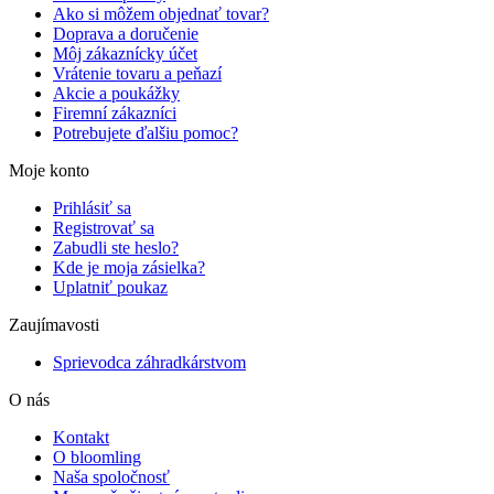
Ako si môžem objednať tovar?
Doprava a doručenie
Môj zákaznícky účet
Vrátenie tovaru a peňazí
Akcie a poukážky
Firemní zákazníci
Potrebujete ďalšiu pomoc?
Moje konto
Prihlásiť sa
Registrovať sa
Zabudli ste heslo?
Kde je moja zásielka?
Uplatniť poukaz
Zaujímavosti
Sprievodca záhradkárstvom
O nás
Kontakt
O bloomling
Naša spoločnosť