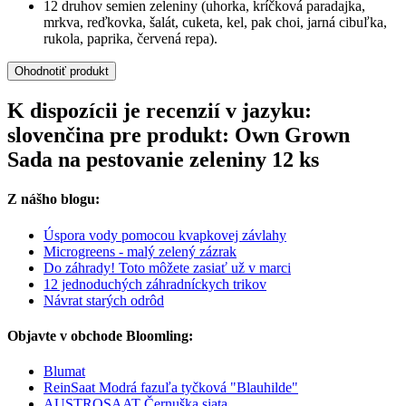
12 druhov semien zeleniny (uhorka, kríčková paradajka,
mrkva, reďkovka, šalát, cuketa, kel, pak choi, jarná cibuľka,
rukola, paprika, červená repa).
Ohodnotiť produkt
K dispozícii je recenzií v jazyku:
slovenčina pre produkt: Own Grown
Sada na pestovanie zeleniny 12 ks
Z nášho blogu:
Úspora vody pomocou kvapkovej závlahy
Microgreens - malý zelený zázrak
Do záhrady! Toto môžete zasiať už v marci
12 jednoduchých záhradníckych trikov
Návrat starých odrôd
Objavte v obchode Bloomling:
Blumat
ReinSaat Modrá fazuľa tyčková "Blauhilde"
AUSTROSAAT Černuška siata