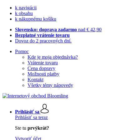
k navigácii
k obsahu
k nákupnému košíku
Slovensko: doprava zadarmo
nad € 42,90
Bezplatné vrátenie tovaru
Dovoz do 2 pracovných dní.
Pomoc
Kde je moja objednávka?
Vrátenie tovaru
Cena dopravy
Možnosti platby
Kontakt
Všetky témy nápovedy
Prihlásiť sa
Prihlásiť sa teraz
Ste tu
prvýkrát?
Vytvoriť účet