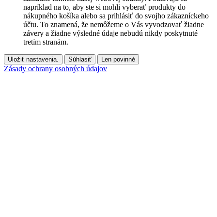
napríklad na to, aby ste si mohli vyberať produkty do
nákupného košíka alebo sa prihlásiť do svojho zákazníckeho
účtu. To znamená, že nemôžeme o Vás vyvodzovať žiadne
závery a žiadne výsledné údaje nebudú nikdy poskytnuté
tretím stranám.
Uložiť nastavenia.
Súhlasiť
Len povinné
Zásady ochrany osobných údajov