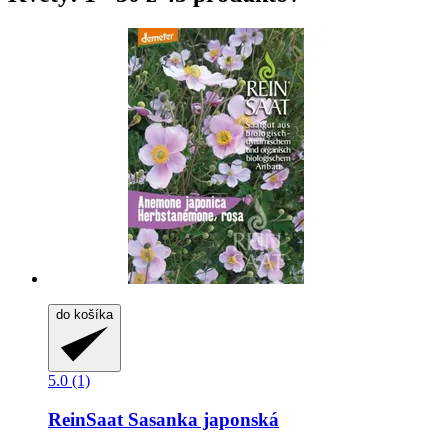
do košíka
5.0 (1)
ReinSaat
Sasanka japonská