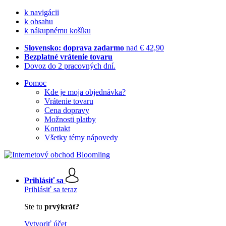
k navigácii
k obsahu
k nákupnému košíku
Slovensko: doprava zadarmo
nad € 42,90
Bezplatné vrátenie tovaru
Dovoz do 2 pracovných dní.
Pomoc
Kde je moja objednávka?
Vrátenie tovaru
Cena dopravy
Možnosti platby
Kontakt
Všetky témy nápovedy
Prihlásiť sa
Prihlásiť sa teraz
Ste tu
prvýkrát?
Vytvoriť účet