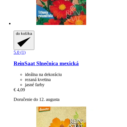
do košíka
5.0 (1)
ReinSaat
Slnečnica mexická
ideálna na dekoráciu
rezaná kvetina
jasné farby
€ 4,09
Doručenie do 12. augusta