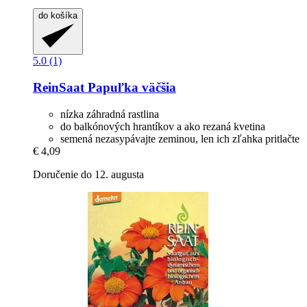
do košíka
5.0 (1)
ReinSaat
Papuľka väčšia
nízka záhradná rastlina
do balkónových hrantíkov a ako rezaná kvetina
semená nezasypávajte zeminou, len ich zľahka pritlačte
€ 4,09
Doručenie do 12. augusta