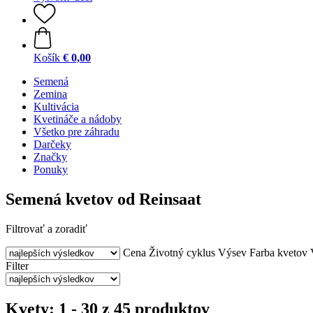
Košík
€ 0,00
Semená
Zemina
Kultivácia
Kvetináče a nádoby
Všetko pre záhradu
Darčeky
Značky
Ponuky
Semená kvetov od Reinsaat
Filtrovať a zoradiť
Cena
Životný cyklus
Výsev
Farba kvetov
Filter
Kvety: 1 - 30 z 45 produktov