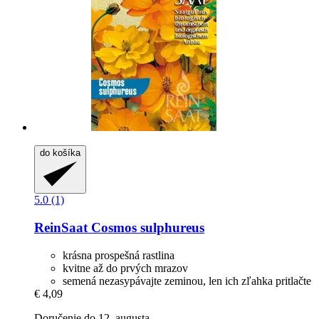
do košíka
5.0 (1)
ReinSaat
Cosmos sulphureus
krásna prospešná rastlina
kvitne až do prvých mrazov
semená nezasypávajte zeminou, len ich zľahka pritlačte
€ 4,09
Doručenie do 12. augusta