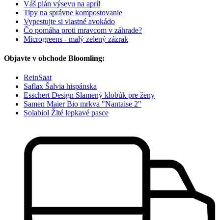
Váš plán výsevu na apríl
Tipy na správne kompostovanie
Vypestujte si vlastné avokádo
Čo pomáha proti mravcom v záhrade?
Microgreens - malý zelený zázrak
Objavte v obchode Bloomling:
ReinSaat
Saflax Šalvia hispánska
Esschert Design Slamený klobúk pre ženy
Samen Maier Bio mrkva "Nantaise 2"
Solabiol Žlté lepkavé pasce