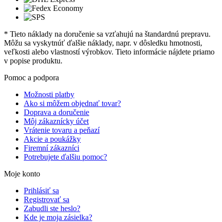
* Tieto náklady na doručenie sa vzťahujú na štandardnú prepravu.
Môžu sa vyskytnúť ďalšie náklady, napr. v dôsledku hmotnosti,
veľkosti alebo vlastností výrobkov. Tieto informácie nájdete priamo
v popise produktu.
Pomoc a podpora
Možnosti platby
Ako si môžem objednať tovar?
Doprava a doručenie
Môj zákaznícky účet
Vrátenie tovaru a peňazí
Akcie a poukážky
Firemní zákazníci
Potrebujete ďalšiu pomoc?
Moje konto
Prihlásiť sa
Registrovať sa
Zabudli ste heslo?
Kde je moja zásielka?