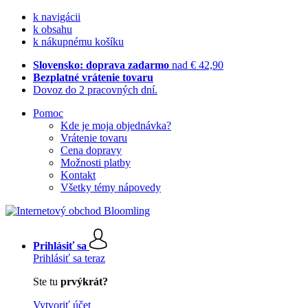
k navigácii
k obsahu
k nákupnému košíku
Slovensko: doprava zadarmo
nad € 42,90
Bezplatné vrátenie tovaru
Dovoz do 2 pracovných dní.
Pomoc
Kde je moja objednávka?
Vrátenie tovaru
Cena dopravy
Možnosti platby
Kontakt
Všetky témy nápovedy
Prihlásiť sa
Prihlásiť sa teraz
Ste tu
prvýkrát?
Vytvoriť účet