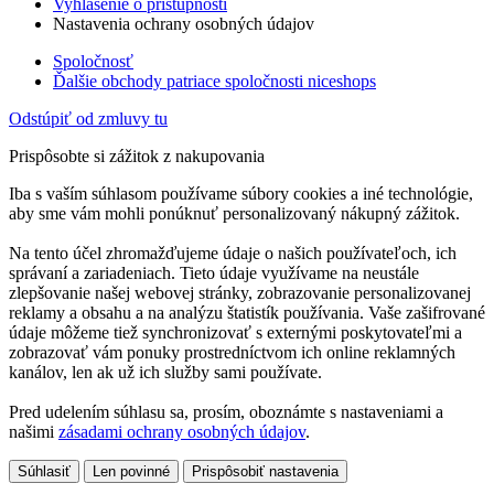
Vyhlásenie o prístupnosti
Nastavenia ochrany osobných údajov
Spoločnosť
Ďalšie obchody patriace spoločnosti niceshops
Odstúpiť od zmluvy tu
Prispôsobte si zážitok z nakupovania
Iba s vaším súhlasom používame súbory cookies a iné technológie,
aby sme vám mohli ponúknuť personalizovaný nákupný zážitok.
Na tento účel zhromažďujeme údaje o našich používateľoch, ich
správaní a zariadeniach. Tieto údaje využívame na neustále
zlepšovanie našej webovej stránky, zobrazovanie personalizovanej
reklamy a obsahu a na analýzu štatistík používania. Vaše zašifrované
údaje môžeme tiež synchronizovať s externými poskytovateľmi a
zobrazovať vám ponuky prostredníctvom ich online reklamných
kanálov, len ak už ich služby sami používate.
Pred udelením súhlasu sa, prosím, oboznámte s nastaveniami a
našimi
zásadami ochrany osobných údajov
.
Súhlasiť
Len povinné
Prispôsobiť nastavenia