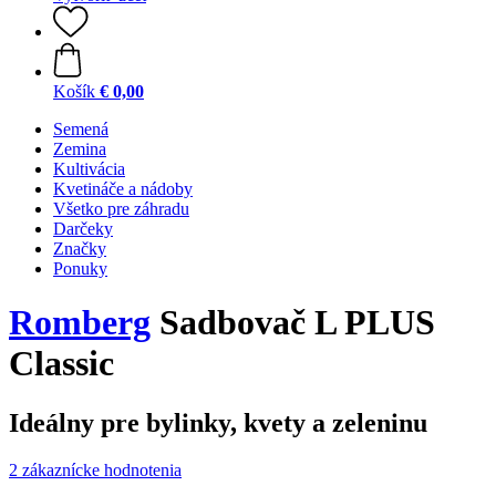
Košík
€ 0,00
Semená
Zemina
Kultivácia
Kvetináče a nádoby
Všetko pre záhradu
Darčeky
Značky
Ponuky
Romberg
Sadbovač L PLUS
Classic
Ideálny pre bylinky, kvety a zeleninu
2 zákaznícke hodnotenia