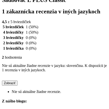
Sadbovač L PLUS Classic
1 zákaznícka recenzia v iných jazykoch
4,5
z 5 hviezdičiek
5 hviezdičiek
1
(50%)
4 hviezdičky
1
(50%)
3 hviezdičky
0
(0%)
2 hviezdičky
0
(0%)
1 hviezdička
0
(0%)
2
hodnotenia
Nie sú aktuálne žiadne recenzie v jazyku: slovenčina. K dispozícii je
1 recenzia v iných jazykoch.
Zobraziť
Nie sú aktuálne žiadne recenzie.
Z nášho blogu: