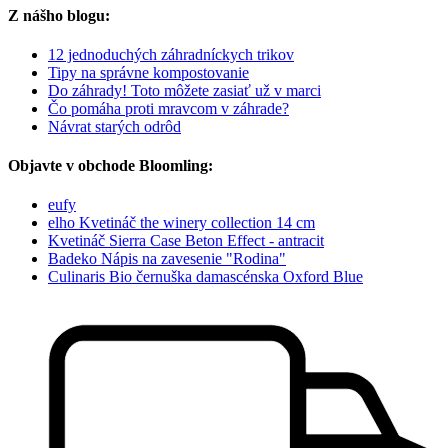
Z nášho blogu:
12 jednoduchých záhradníckych trikov
Tipy na správne kompostovanie
Do záhrady! Toto môžete zasiať už v marci
Čo pomáha proti mravcom v záhrade?
Návrat starých odrôd
Objavte v obchode Bloomling:
eufy
elho Kvetináč the winery collection 14 cm
Kvetináč Sierra Case Beton Effect - antracit
Badeko Nápis na zavesenie "Rodina"
Culinaris Bio černuška damascénska Oxford Blue