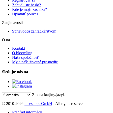
Registrovať sa
Zabudli ste heslo?
Kde je moja zásielka?
Uplatniť poukaz
Zaujímavosti
Sprievodca záhradkárstvom
O nás
Kontakt
O bloomling
Naša spoločnosť
My a naše životné prostredie
Sledujte nás na
Zmena krajiny/jazyka
© 2010-2026
niceshops GmbH
- All rights reserved.
Prehľad informácií