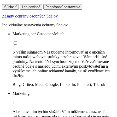
Súhlasiť
Len povinné
Prispôsobiť nastavenia
Zásady ochrany osobných údajov
Individuálne nastavenia ochrany údajov
Marketing per Customer-Match
S Vaším súhlasom Vás budeme informovať aj o akciách
mimo našej webovej stránky a zobrazovať Vám príslušné
produkty. Na tento účel synchronizujeme Vaše zašifrované
osobné údaje s nasledujúcimi externými poskytovateľmi a
využívame ich online reklamné kanály, ak už využívate ich
služby:
Bing, Criteo, Meta, Google, LinkedIn, Pinterest, TikTok
Marketing
Akceptovaním týchto služieb Vám môžeme zobrazovať
reklamy, sponzorovaný obsah alebo zľavové akcie na naše