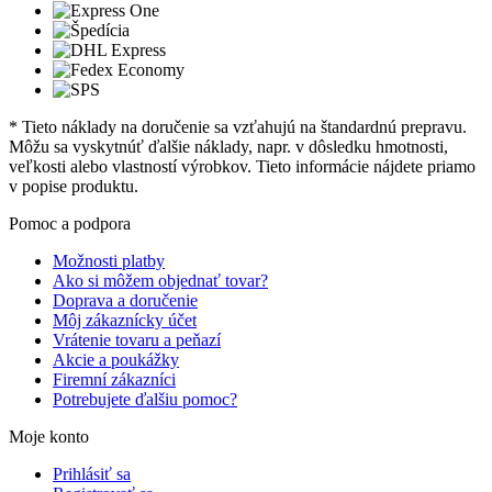
* Tieto náklady na doručenie sa vzťahujú na štandardnú prepravu.
Môžu sa vyskytnúť ďalšie náklady, napr. v dôsledku hmotnosti,
veľkosti alebo vlastností výrobkov. Tieto informácie nájdete priamo
v popise produktu.
Pomoc a podpora
Možnosti platby
Ako si môžem objednať tovar?
Doprava a doručenie
Môj zákaznícky účet
Vrátenie tovaru a peňazí
Akcie a poukážky
Firemní zákazníci
Potrebujete ďalšiu pomoc?
Moje konto
Prihlásiť sa