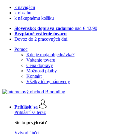
k navigácii
k obsahu
k nákupnému košíku
Slovensko: doprava zadarmo
nad € 42,90
Bezplatné vrátenie tovaru
Dovoz do 2 pracovných dní.
Pomoc
Kde je moja objednávka?
Vrátenie tovaru
Cena dopravy
Možnosti platby
Kontakt
Všetky témy nápovedy
Prihlásiť sa
Prihlásiť sa teraz
Ste tu
prvýkrát?
Vytvoriť účet