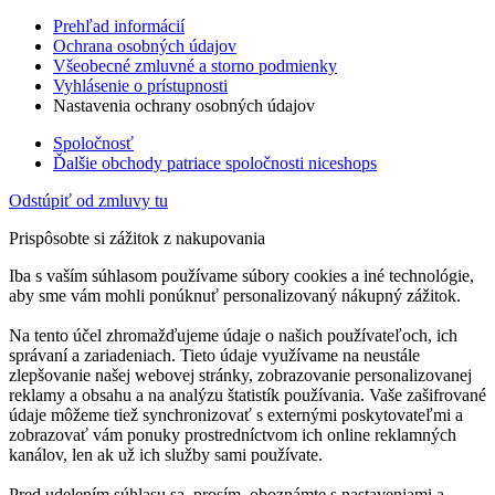
Prehľad informácií
Ochrana osobných údajov
Všeobecné zmluvné a storno podmienky
Vyhlásenie o prístupnosti
Nastavenia ochrany osobných údajov
Spoločnosť
Ďalšie obchody patriace spoločnosti niceshops
Odstúpiť od zmluvy tu
Prispôsobte si zážitok z nakupovania
Iba s vaším súhlasom používame súbory cookies a iné technológie,
aby sme vám mohli ponúknuť personalizovaný nákupný zážitok.
Na tento účel zhromažďujeme údaje o našich používateľoch, ich
správaní a zariadeniach. Tieto údaje využívame na neustále
zlepšovanie našej webovej stránky, zobrazovanie personalizovanej
reklamy a obsahu a na analýzu štatistík používania. Vaše zašifrované
údaje môžeme tiež synchronizovať s externými poskytovateľmi a
zobrazovať vám ponuky prostredníctvom ich online reklamných
kanálov, len ak už ich služby sami používate.
Pred udelením súhlasu sa, prosím, oboznámte s nastaveniami a