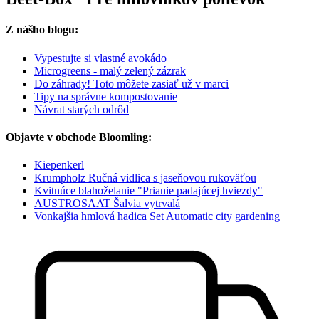
Z nášho blogu:
Vypestujte si vlastné avokádo
Microgreens - malý zelený zázrak
Do záhrady! Toto môžete zasiať už v marci
Tipy na správne kompostovanie
Návrat starých odrôd
Objavte v obchode Bloomling:
Kiepenkerl
Krumpholz Ručná vidlica s jaseňovou rukoväťou
Kvitnúce blahoželanie "Prianie padajúcej hviezdy"
AUSTROSAAT Šalvia vytrvalá
Vonkajšia hmlová hadica Set Automatic city gardening