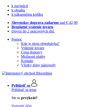
k navigácii
k obsahu
k nákupnému košíku
Slovensko: doprava zadarmo
nad € 42,90
Bezplatné vrátenie tovaru
Dovoz do 2 pracovných dní.
Pomoc
Kde je moja objednávka?
Vrátenie tovaru
Cena dopravy
Možnosti platby
Kontakt
Všetky témy nápovedy
Prihlásiť sa
Prihlásiť sa teraz
Ste tu
prvýkrát?
Vytvoriť účet