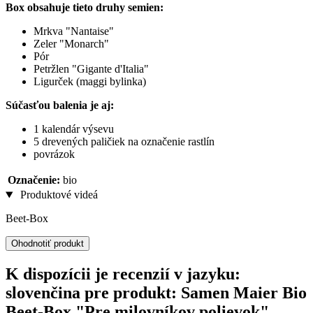
Box obsahuje tieto druhy semien:
Mrkva "Nantaise"
Zeler "Monarch"
Pór
Petržlen "Gigante d'Italia"
Ligurček (maggi bylinka)
Súčasťou balenia je aj:
1 kalendár výsevu
5 drevených paličiek na označenie rastlín
povrázok
Označenie:
bio
Produktové videá
Beet-Box
Ohodnotiť produkt
K dispozícii je recenzií v jazyku:
slovenčina pre produkt: Samen Maier Bio
Beet-Box "Pre milovníkov polievok"