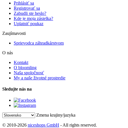
Prihlásiť sa
Registrovať sa
Zabudli ste heslo?
Kde je moja zásielka?
Uplatniť poukaz
Zaujímavosti
Sprievodca záhradkárstvom
O nás
Kontakt
O bloomling
Naša spoločnosť
My a naše životné prostredie
Sledujte nás na
Zmena krajiny/jazyka
© 2010-2026
niceshops GmbH
- All rights reserved.