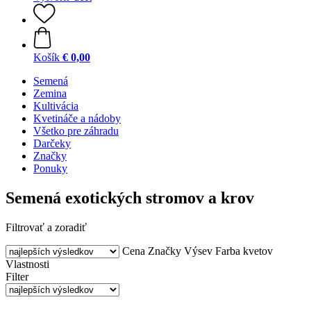
Košík
€ 0,00
Semená
Zemina
Kultivácia
Kvetináče a nádoby
Všetko pre záhradu
Darčeky
Značky
Ponuky
Semená exotických stromov a krov
Filtrovať a zoradiť
Cena
Značky
Výsev
Farba kvetov
Vlastnosti
Filter