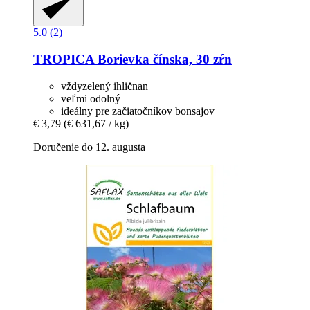
5.0 (2)
TROPICA
Borievka čínska, 30 zŕn
vždyzelený ihličnan
veľmi odolný
ideálny pre začiatočníkov bonsajov
€ 3,79
(€ 631,67 / kg)
Doručenie do 12. augusta