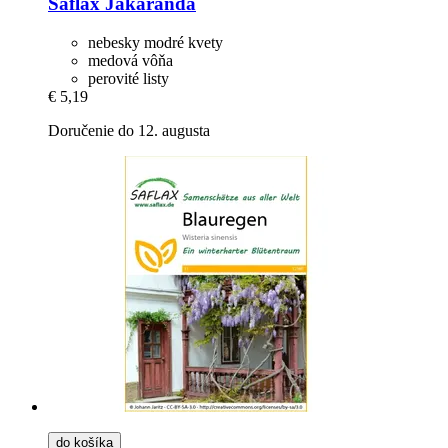
Saflax
Jakaranda
nebesky modré kvety
medová vôňa
perovité listy
€ 5,19
Doručenie do 12. augusta
do košíka