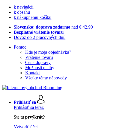
k navigácii
k obsahu
k nákupnému košíku
Slovensko: doprava zadarmo
nad € 42,90
Bezplatné vrátenie tovaru
Dovoz do 2 pracovných dní.
Pomoc
Kde je moja objednávka?
Vrátenie tovaru
Cena dopravy
Možnosti platby
Kontakt
Všetky témy nápovedy
Prihlásiť sa
Prihlásiť sa teraz
Ste tu
prvýkrát?
Vytvoriť účet