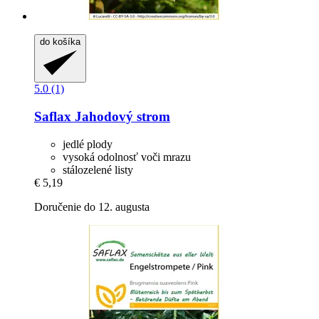
do košíka
5.0 (1)
Saflax
Jahodový strom
jedlé plody
vysoká odolnosť voči mrazu
stálozelené listy
€ 5,19
Doručenie do 12. augusta