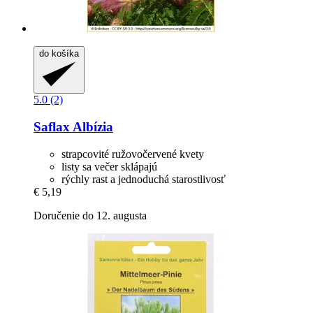
do košíka
5.0 (2)
Saflax
Albízia
strapcovité ružovočervené kvety
listy sa večer sklápajú
rýchly rast a jednoduchá starostlivosť
€ 5,19
Doručenie do 12. augusta