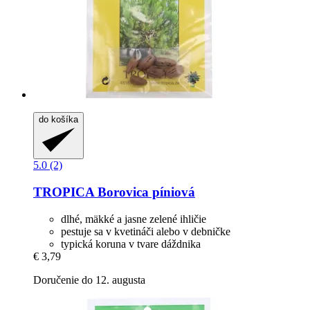
do košíka
5.0 (2)
TROPICA
Borovica píniová
dlhé, mäkké a jasne zelené ihličie
pestuje sa v kvetináči alebo v debničke
typická koruna v tvare dáždnika
€ 3,79
Doručenie do 12. augusta