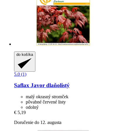
do košíka
5.0 (1)
Saflax
Javor dlaňolistý
malý okrasný stromček
pôvabné červené listy
odolný
€ 5,19
Doručenie do 12. augusta