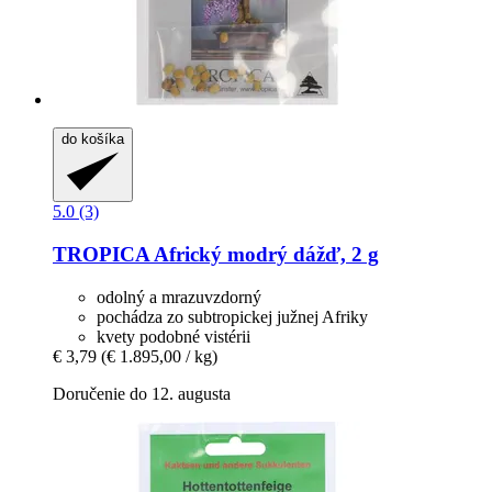
do košíka
5.0 (3)
TROPICA
Africký modrý dážď, 2 g
odolný a mrazuvzdorný
pochádza zo subtropickej južnej Afriky
kvety podobné vistérii
€ 3,79
(€ 1.895,00 / kg)
Doručenie do 12. augusta