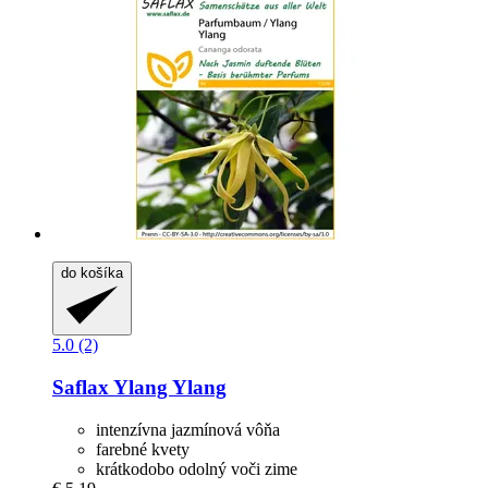
do košíka
5.0 (2)
Saflax
Ylang Ylang
intenzívna jazmínová vôňa
farebné kvety
krátkodobo odolný voči zime