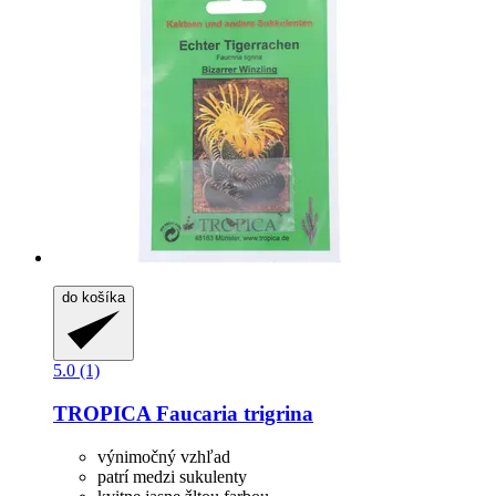
do košíka
5.0 (1)
TROPICA
Faucaria trigrina
výnimočný vzhľad
patrí medzi sukulenty