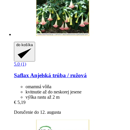
do košíka
5.0 (1)
Saflax
Anjelská trúba / ružová
omamná vôňa
kvitnutie až do neskorej jesene
výška rastu až 2 m
€ 5,19
Doručenie do 12. augusta