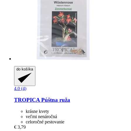
do košíka
4.0 (4)
TROPICA
Púštna ruža
krásne kvety
veľmi nenáročná
celoročné pestovanie
€ 3,79