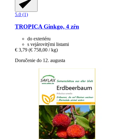
5.0 (1)
TROPICA
Ginkgo, 4 zŕn
do exteriéru
s vejárovitými listami
€ 3,79
(€ 758,00 / kg)
Doručenie do 12. augusta