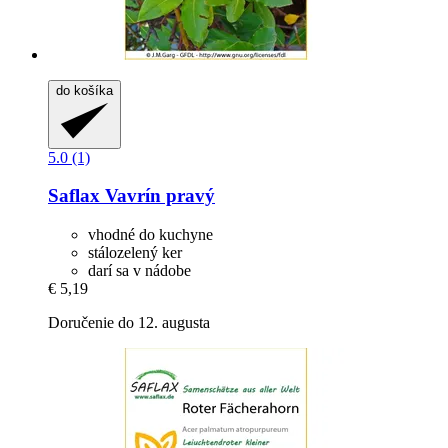
do košíka
5.0 (1)
Saflax
Vavrín pravý
vhodné do kuchyne
stálozelený ker
darí sa v nádobe
€ 5,19
Doručenie do 12. augusta