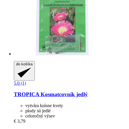
do košíka
5.0 (1)
TROPICA
Kosmatcovník jedlý
vytvára krásne kvety
plody sú jedlé
celoročný výsev
€ 3,79