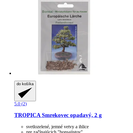
do košíka
5.0 (2)
TROPICA
Smrekovec opadavý, 2 g
svetlozelené, jemné vetvy a ihlice
pre začínajúcich "bonsajistov"