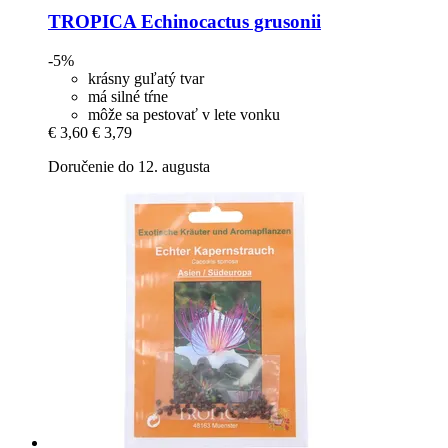
TROPICA
Echinocactus grusonii
-5%
krásny guľatý tvar
má silné tŕne
môže sa pestovať v lete vonku
€ 3,60
€ 3,79
Doručenie do 12. augusta