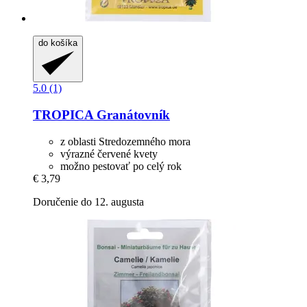
do košíka
5.0 (1)
TROPICA
Granátovník
z oblasti Stredozemného mora
výrazné červené kvety
možno pestovať po celý rok
€ 3,79
Doručenie do 12. augusta