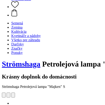
Semená
Zemina
Kultivácia
Kvetináče a nádoby
Všetko pre záhradu
Darčeky
Značky
Ponuky
Strömshaga
Petrolejová lampa
Krásny doplnok do domácnosti
Strömshaga Petrolejová lampa "Majken" S