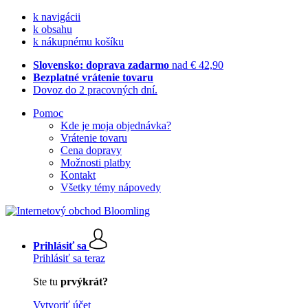
k navigácii
k obsahu
k nákupnému košíku
Slovensko: doprava zadarmo
nad € 42,90
Bezplatné vrátenie tovaru
Dovoz do 2 pracovných dní.
Pomoc
Kde je moja objednávka?
Vrátenie tovaru
Cena dopravy
Možnosti platby
Kontakt
Všetky témy nápovedy
Prihlásiť sa
Prihlásiť sa teraz
Ste tu
prvýkrát?
Vytvoriť účet