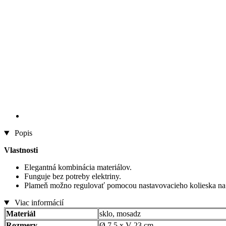
Popis
Vlastnosti
Elegantná kombinácia materiálov.
Funguje bez potreby elektriny.
Plameň možno regulovať pomocou nastavovacieho kolieska na
Viac informácií
Materiál
sklo, mosadz
Rozmery
Ø 7,5 x V 23 cm