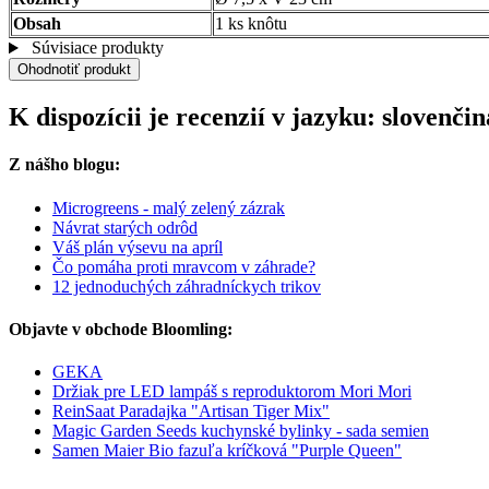
Obsah
1 ks knôtu
Súvisiace produkty
Ohodnotiť produkt
K dispozícii je recenzií v jazyku: sloven
Z nášho blogu:
Microgreens - malý zelený zázrak
Návrat starých odrôd
Váš plán výsevu na apríl
Čo pomáha proti mravcom v záhrade?
12 jednoduchých záhradníckych trikov
Objavte v obchode Bloomling:
GEKA
Držiak pre LED lampáš s reproduktorom Mori Mori
ReinSaat Paradajka "Artisan Tiger Mix"
Magic Garden Seeds kuchynské bylinky - sada semien
Samen Maier Bio fazuľa kríčková "Purple Queen"