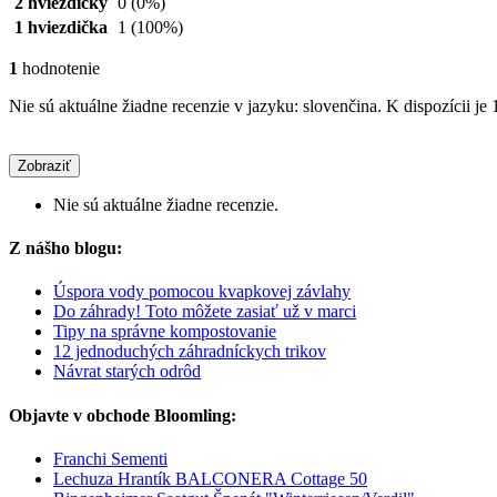
2 hviezdičky
0
(0%)
1 hviezdička
1
(100%)
1
hodnotenie
Nie sú aktuálne žiadne recenzie v jazyku: slovenčina. K dispozícii je 
Zobraziť
Nie sú aktuálne žiadne recenzie.
Z nášho blogu:
Úspora vody pomocou kvapkovej závlahy
Do záhrady! Toto môžete zasiať už v marci
Tipy na správne kompostovanie
12 jednoduchých záhradníckych trikov
Návrat starých odrôd
Objavte v obchode Bloomling:
Franchi Sementi
Lechuza Hrantík BALCONERA Cottage 50