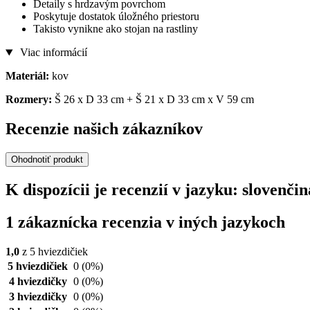
Detaily s hrdzavým povrchom
Poskytuje dostatok úložného priestoru
Takisto vynikne ako stojan na rastliny
Viac informácií
Materiál:
kov
Rozmery:
Š 26 x D 33 cm + Š 21 x D 33 cm x V 59 cm
Recenzie našich zákazníkov
Ohodnotiť produkt
K dispozícii je recenzií v jazyku: slovenč
1 zákaznícka recenzia v iných jazykoch
1,0
z 5 hviezdičiek
5 hviezdičiek
0
(0%)
4 hviezdičky
0
(0%)
3 hviezdičky
0
(0%)