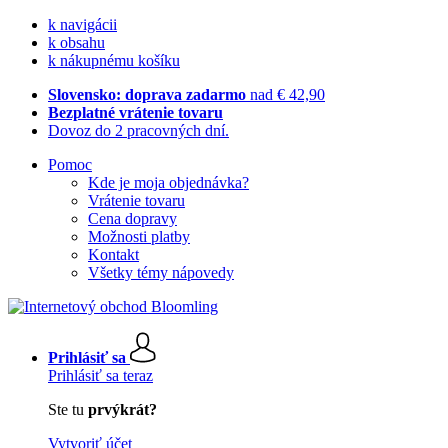
k navigácii
k obsahu
k nákupnému košíku
Slovensko: doprava zadarmo
nad € 42,90
Bezplatné vrátenie tovaru
Dovoz do 2 pracovných dní.
Pomoc
Kde je moja objednávka?
Vrátenie tovaru
Cena dopravy
Možnosti platby
Kontakt
Všetky témy nápovedy
Prihlásiť sa
Prihlásiť sa teraz
Ste tu
prvýkrát?
Vytvoriť účet