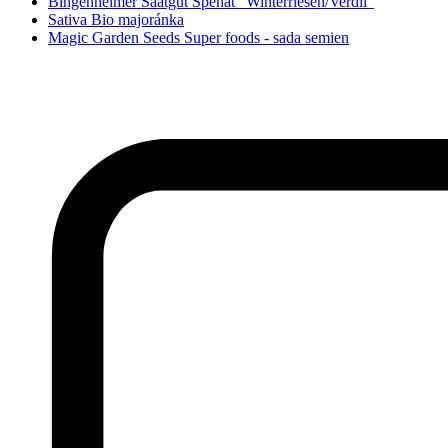
Bingenheimer Saatgut Špenát "Winterriesen/Verdil"
Sativa Bio majoránka
Magic Garden Seeds Super foods - sada semien