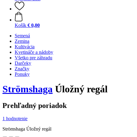
Košík
€ 0,00
Semená
Zemina
Kultivácia
Kvetináče a nádoby
Všetko pre záhradu
Darčeky
Značky
Ponuky
Strömshaga
Úložný regál
Prehľadný poriadok
1 hodnotenie
Strömshaga Úložný regál