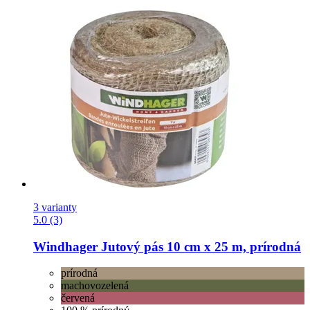
3 varianty
5.0 (3)
Windhager
Jutový pás 10 cm x 25 m, prírodná
prírodná
machovozelená
červená