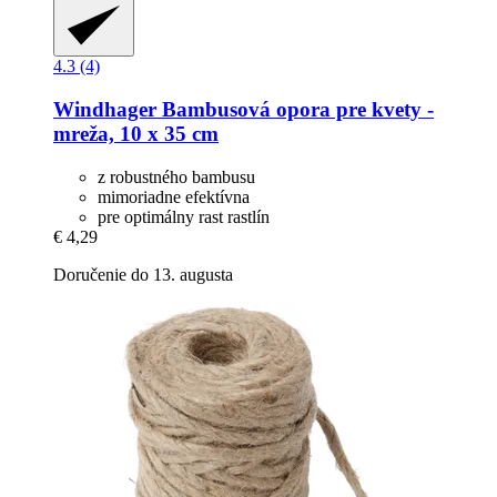
4.3 (4)
Windhager
Bambusová opora pre kvety -​
mreža, 10 x 35 cm
z robustného bambusu
mimoriadne efektívna
pre optimálny rast rastlín
€ 4,29
Doručenie do 13. augusta