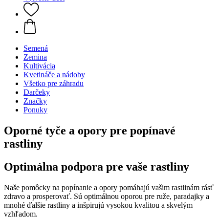
Semená
Zemina
Kultivácia
Kvetináče a nádoby
Všetko pre záhradu
Darčeky
Značky
Ponuky
Oporné tyče a opory pre popínavé
rastliny
Optimálna podpora pre vaše rastliny
Naše pomôcky na popínanie a opory pomáhajú vašim rastlinám rásť
zdravo a prosperovať. Sú optimálnou oporou pre ruže, paradajky a
mnohé ďalšie rastliny a inšpirujú vysokou kvalitou a skvelým
vzhľadom.