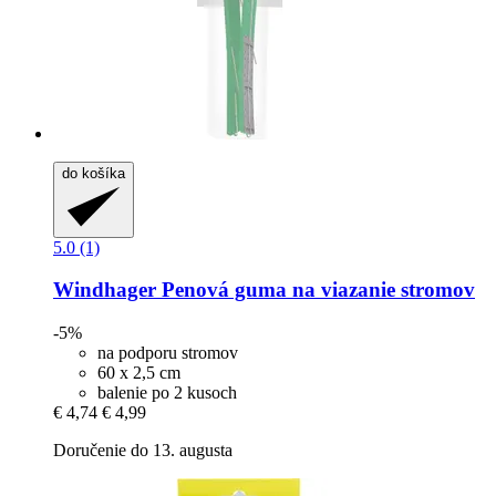
do košíka
5.0 (1)
Windhager
Penová guma na viazanie stromov
-5%
na podporu stromov
60 x 2,5 cm
balenie po 2 kusoch
€ 4,74
€ 4,99
Doručenie do 13. augusta