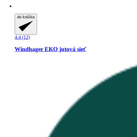
do košíka
4.4 (12)
Windhager
EKO jutová sieť