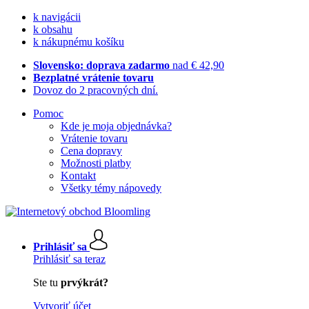
k navigácii
k obsahu
k nákupnému košíku
Slovensko: doprava zadarmo
nad € 42,90
Bezplatné vrátenie tovaru
Dovoz do 2 pracovných dní.
Pomoc
Kde je moja objednávka?
Vrátenie tovaru
Cena dopravy
Možnosti platby
Kontakt
Všetky témy nápovedy
Prihlásiť sa
Prihlásiť sa teraz
Ste tu
prvýkrát?
Vytvoriť účet