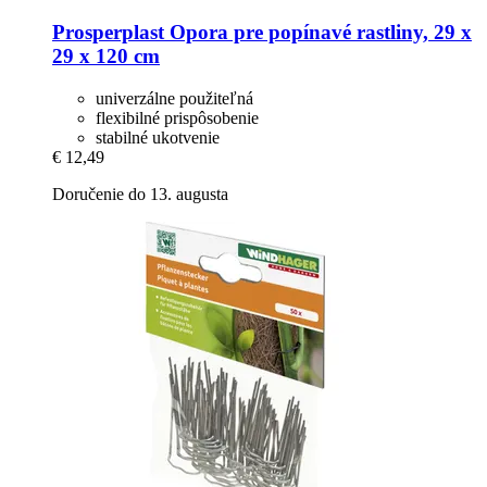
Prosperplast
Opora pre popínavé rastliny, 29 x
29 x 120 cm
univerzálne použiteľná
flexibilné prispôsobenie
stabilné ukotvenie
€ 12,49
Doručenie do 13. augusta