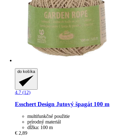
do košíka
4.7 (12)
Esschert Design
Jutový špagát 100 m
multifunkčné použitie
prírodný materiál
dĺžka: 100 m
€ 2,89