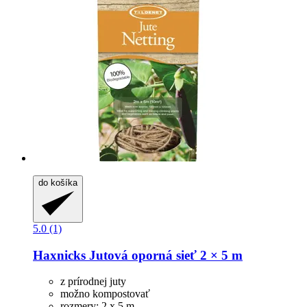
do košíka
5.0 (1)
Haxnicks
Jutová oporná sieť 2 × 5 m
z prírodnej juty
možno kompostovať
rozmery: 2 x 5 m