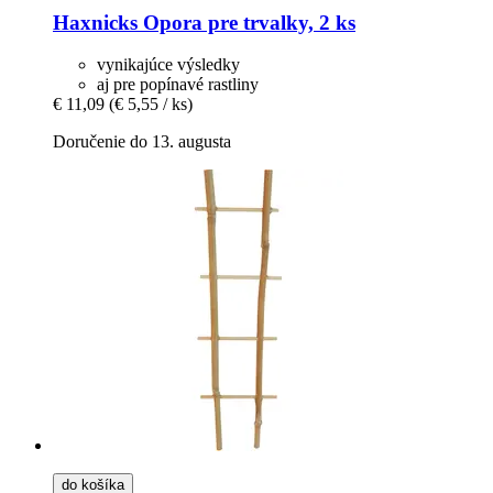
Haxnicks
Opora pre trvalky, 2 ks
vynikajúce výsledky
aj pre popínavé rastliny
€ 11,09
(€ 5,55 / ks)
Doručenie do 13. augusta
do košíka