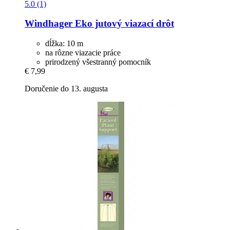
5.0 (1)
Windhager
Eko jutový viazací drôt
dĺžka: 10 m
na rôzne viazacie práce
prirodzený všestranný pomocník
€ 7,99
Doručenie do 13. augusta