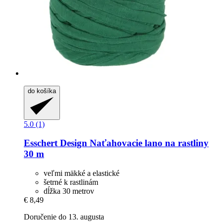
do košíka
5.0 (1)
Esschert Design
Naťahovacie lano na rastliny
30 m
veľmi mäkké a elastické
šetrné k rastlinám
dĺžka 30 metrov
€ 8,49
Doručenie do 13. augusta