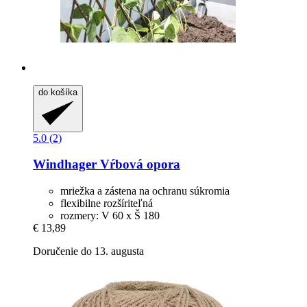
do košíka
5.0 (2)
Windhager
Vŕbová opora
mriežka a zástena na ochranu súkromia
flexibilne rozšíriteľná
rozmery: V 60 x Š 180
€ 13,89
Doručenie do 13. augusta