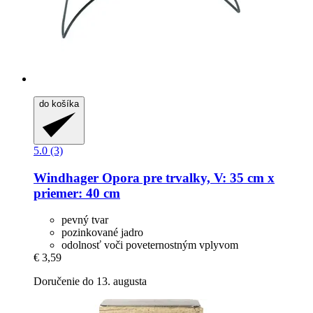
do košíka
5.0 (3)
Windhager
Opora pre trvalky, V: 35 cm x
priemer: 40 cm
pevný tvar
pozinkované jadro
odolnosť voči poveternostným vplyvom
€ 3,59
Doručenie do 13. augusta