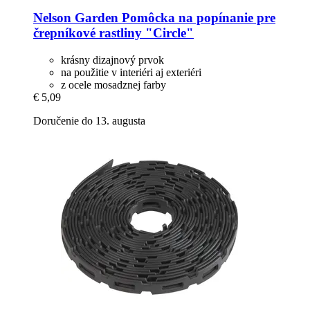
Nelson Garden
Pomôcka na popínanie pre
črepníkové rastliny "Circle"
krásny dizajnový prvok
na použitie v interiéri aj exteriéri
z ocele mosadznej farby
€ 5,09
Doručenie do 13. augusta