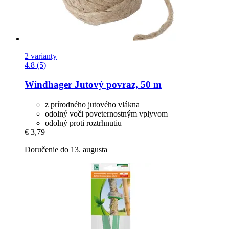
2 varianty
4.8 (5)
Windhager
Jutový povraz, 50 m
z prírodného jutového vlákna
odolný voči poveternostným vplyvom
odolný proti roztrhnutiu
€ 3,79
Doručenie do 13. augusta