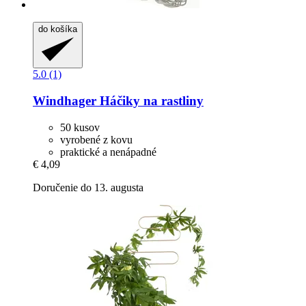
do košíka
5.0 (1)
Windhager
Háčiky na rastliny
50 kusov
vyrobené z kovu
praktické a nenápadné
€ 4,09
Doručenie do 13. augusta