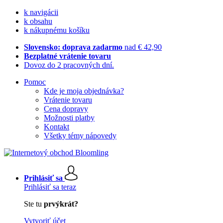
k navigácii
k obsahu
k nákupnému košíku
Slovensko: doprava zadarmo
nad € 42,90
Bezplatné vrátenie tovaru
Dovoz do 2 pracovných dní.
Pomoc
Kde je moja objednávka?
Vrátenie tovaru
Cena dopravy
Možnosti platby
Kontakt
Všetky témy nápovedy
Prihlásiť sa
Prihlásiť sa teraz
Ste tu
prvýkrát?
Vytvoriť účet