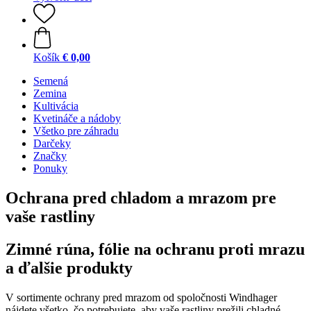
Košík
€ 0,00
Semená
Zemina
Kultivácia
Kvetináče a nádoby
Všetko pre záhradu
Darčeky
Značky
Ponuky
Ochrana pred chladom a mrazom pre
vaše rastliny
Zimné rúna, fólie na ochranu proti mrazu
a ďalšie produkty
V sortimente ochrany pred mrazom od spoločnosti Windhager
nájdete všetko, čo potrebujete, aby vaše rastliny prežili chladné