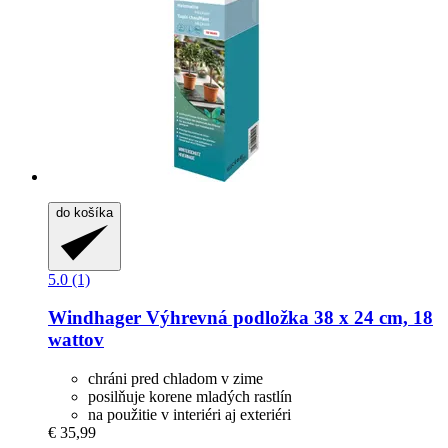
do košíka
5.0 (1)
Windhager
Výhrevná podložka 38 x 24 cm, 18
wattov
chráni pred chladom v zime
posilňuje korene mladých rastlín
na použitie v interiéri aj exteriéri
€ 35,99