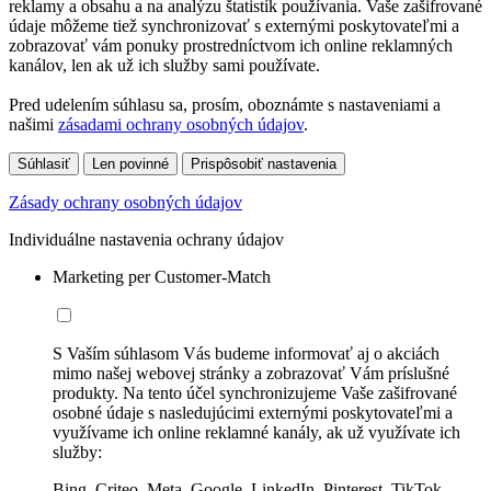
reklamy a obsahu a na analýzu štatistík používania. Vaše zašifrované
údaje môžeme tiež synchronizovať s externými poskytovateľmi a
zobrazovať vám ponuky prostredníctvom ich online reklamných
kanálov, len ak už ich služby sami používate.
Pred udelením súhlasu sa, prosím, oboznámte s nastaveniami a
našimi
zásadami ochrany osobných údajov
.
Súhlasiť
Len povinné
Prispôsobiť nastavenia
Zásady ochrany osobných údajov
Individuálne nastavenia ochrany údajov
Marketing per Customer-Match
S Vaším súhlasom Vás budeme informovať aj o akciách
mimo našej webovej stránky a zobrazovať Vám príslušné
produkty. Na tento účel synchronizujeme Vaše zašifrované
osobné údaje s nasledujúcimi externými poskytovateľmi a
využívame ich online reklamné kanály, ak už využívate ich
služby:
Bing, Criteo, Meta, Google, LinkedIn, Pinterest, TikTok