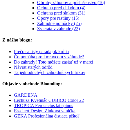
Obruby záhonov a príslušenstvo (16)
Ochrana pred chladom (4)
Ochrana pred slnkom (31)
Opory pre rastliny (15)
Záhradné pomôcky (25)
Zvieratá v záhrade (22)
Z nášho blogu:
Prečo sa listy paradajok krútia
Čo pomáha proti mravcom v záhrade?
Do záhrady! Toto môžete zasiať už v marci
Návrat starých odrôd
12 jednoduchých záhradníckych trikov
Objavte v obchode Bloomling:
GARDENA
Lechuza Kvetináč CUBICO Color 22
TROPICA Ferocactus latispinus
Esschert Design Zinková vanička
GEKA Profesionálna čistiaca pištoľ