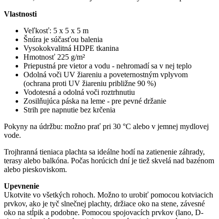
Vlastnosti
Veľkosť: 5 x 5 x 5 m
Šnúra je súčasťou balenia
Vysokokvalitná HDPE tkanina
Hmotnosť 225 g/m²
Priepustná pre vietor a vodu - nehromadí sa v nej teplo
Odolná voči UV žiareniu a poveternostným vplyvom
(ochrana proti UV žiareniu približne 90 %)
Vodotesná a odolná voči roztrhnutiu
Zosilňujúca páska na leme - pre pevné držanie
Strih pre napnutie bez krčenia
Pokyny na údržbu: možno prať pri 30 °C alebo v jemnej mydlovej
vode.
Trojhranná tieniaca plachta sa ideálne hodí na zatienenie záhrady,
terasy alebo balkóna. Počas horúcich dní je tiež skvelá nad bazénom
alebo pieskoviskom.
Upevnenie
Ukotvite vo všetkých rohoch. Možno to urobiť pomocou kotviacich
prvkov, ako je tyč slnečnej plachty, držiace oko na stene, závesné
oko na stĺpik a podobne. Pomocou spojovacích prvkov (lano, D-