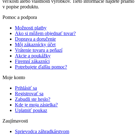
veľkosti alebo vlastností výrobkov. Tieto informácie nájdete priamo
v popise produktu.
Pomoc a podpora
Možnosti platby
Ako si môžem objednať tovar?
Doprava a doručenie
Môj zákaznícky účet
Vrátenie tovaru a peňazí
Akcie a poukážky
Firemní zákazníci
Potrebujete ďalšiu pomoc?
Moje konto
Prihlásiť sa
Registrovať sa
Zabudli ste heslo?
Kde je moja zásielka?
Uplatniť poukaz
Zaujímavosti
Sprievodca záhradkárstvom