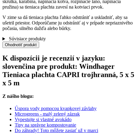
skrutka, karabína, napínacia kotva, rozpínacie lano, napínacia
pružina) sa tieniaca plachta zavesí na kotviaci prvok.
V zime sa dá tieniaca plachta ľahko odstrániť a uskladniť, aby sa
ušetril priestor. Odporúčame ju odstrániť aj v prípade nepriaznivého
počasia, silného dažďa alebo búrky.
Súvisiace produkty
Ohodnotiť produkt
K dispozícii je recenzií v jazyku:
slovenčina pre produkt: Windhager
Tieniaca plachta CAPRI trojhranná, 5 x 5
x 5 m
Z nášho blogu:
Úspora vody pomocou kvapkovej závlahy
Microgreens - malý zelený zázrak
Vypestujte si vlastné avokádo
Tipy na správne kompostovanie
Do záhrady! Toto môžete zasiať už v marci