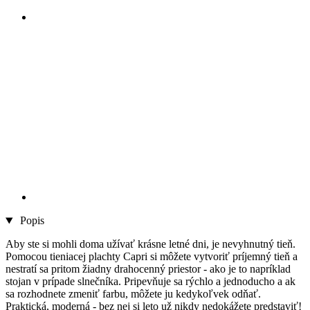
Popis
Aby ste si mohli doma užívať krásne letné dni, je nevyhnutný tieň.
Pomocou tieniacej plachty Capri si môžete vytvoriť príjemný tieň a
nestratí sa pritom žiadny drahocenný priestor - ako je to napríklad
stojan v prípade slnečníka. Pripevňuje sa rýchlo a jednoducho a ak
sa rozhodnete zmeniť farbu, môžete ju kedykoľvek odňať.
Praktická, moderná - bez nej si leto už nikdy nedokážete predstaviť!