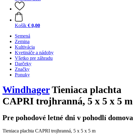
Košík
€ 0,00
Semená
Zemina
Kultivácia
Kvetináče a nádoby
Všetko pre záhradu
Darčeky
Značky
Ponuky
Windhager
Tieniaca plachta
CAPRI trojhranná, 5 x 5 x 5 m
Pre pohodové letné dni v pohodlí domova
Tieniaca plachta CAPRI trojhranná, 5 x 5 x 5 m