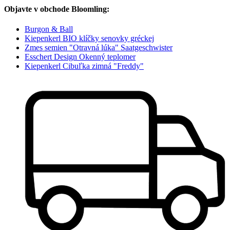
Objavte v obchode Bloomling:
Burgon & Ball
Kiepenkerl BIO klíčky senovky gréckej
Zmes semien "Otravná lúka" Saatgeschwister
Esschert Design Okenný teplomer
Kiepenkerl Cibuľka zimná "Freddy"