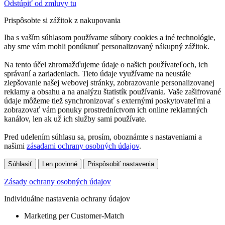
Odstúpiť od zmluvy tu
Prispôsobte si zážitok z nakupovania
Iba s vaším súhlasom používame súbory cookies a iné technológie,
aby sme vám mohli ponúknuť personalizovaný nákupný zážitok.
Na tento účel zhromažďujeme údaje o našich používateľoch, ich
správaní a zariadeniach. Tieto údaje využívame na neustále
zlepšovanie našej webovej stránky, zobrazovanie personalizovanej
reklamy a obsahu a na analýzu štatistík používania. Vaše zašifrované
údaje môžeme tiež synchronizovať s externými poskytovateľmi a
zobrazovať vám ponuky prostredníctvom ich online reklamných
kanálov, len ak už ich služby sami používate.
Pred udelením súhlasu sa, prosím, oboznámte s nastaveniami a
našimi
zásadami ochrany osobných údajov
.
Súhlasiť
Len povinné
Prispôsobiť nastavenia
Zásady ochrany osobných údajov
Individuálne nastavenia ochrany údajov
Marketing per Customer-Match