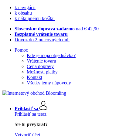
k navigácii
k obsahu
k nákupnému košíku
Slovensko: doprava zadarmo
nad € 42,90
Bezplatné vrátenie tovaru
Dovoz do 2 pracovných dní.
Pomoc
Kde je moja objednávka?
Vrátenie tovaru
Cena dopravy
Možnosti platby
Kontakt
Všetky témy nápovedy
Prihlásiť sa
Prihlásiť sa teraz
Ste tu
prvýkrát?
Vytvoriť účet