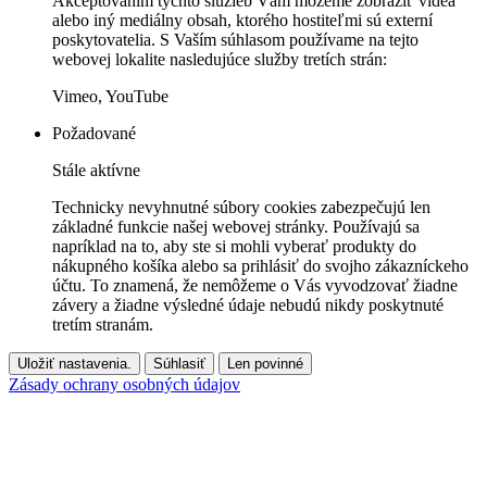
Akceptovaním týchto služieb Vám môžeme zobraziť videá
alebo iný mediálny obsah, ktorého hostiteľmi sú externí
poskytovatelia. S Vaším súhlasom používame na tejto
webovej lokalite nasledujúce služby tretích strán:
Vimeo, YouTube
Požadované
Stále aktívne
Technicky nevyhnutné súbory cookies zabezpečujú len
základné funkcie našej webovej stránky. Používajú sa
napríklad na to, aby ste si mohli vyberať produkty do
nákupného košíka alebo sa prihlásiť do svojho zákazníckeho
účtu. To znamená, že nemôžeme o Vás vyvodzovať žiadne
závery a žiadne výsledné údaje nebudú nikdy poskytnuté
tretím stranám.
Uložiť nastavenia.
Súhlasiť
Len povinné
Zásady ochrany osobných údajov