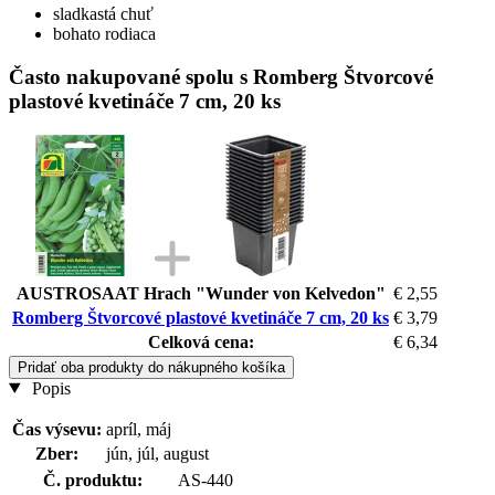
sladkastá chuť
bohato rodiaca
Často nakupované spolu s Romberg Štvorcové
plastové kvetináče 7 cm, 20 ks
AUSTROSAAT Hrach "Wunder von Kelvedon"
€ 2,55
Romberg Štvorcové plastové kvetináče 7 cm, 20 ks
€ 3,79
Celková cena:
€ 6,34
Pridať oba produkty do nákupného košíka
Popis
Čas výsevu:
apríl, máj
Zber:
jún, júl, august
Č. produktu:
AS-440