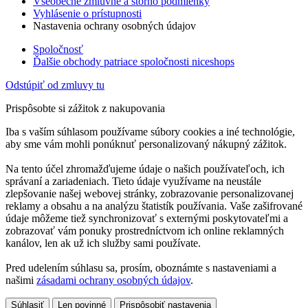
Všeobecné zmluvné a storno podmienky
Vyhlásenie o prístupnosti
Nastavenia ochrany osobných údajov
Spoločnosť
Ďalšie obchody patriace spoločnosti niceshops
Odstúpiť od zmluvy tu
Prispôsobte si zážitok z nakupovania
Iba s vaším súhlasom používame súbory cookies a iné technológie,
aby sme vám mohli ponúknuť personalizovaný nákupný zážitok.
Na tento účel zhromažďujeme údaje o našich používateľoch, ich
správaní a zariadeniach. Tieto údaje využívame na neustále
zlepšovanie našej webovej stránky, zobrazovanie personalizovanej
reklamy a obsahu a na analýzu štatistík používania. Vaše zašifrované
údaje môžeme tiež synchronizovať s externými poskytovateľmi a
zobrazovať vám ponuky prostredníctvom ich online reklamných
kanálov, len ak už ich služby sami používate.
Pred udelením súhlasu sa, prosím, oboznámte s nastaveniami a
našimi
zásadami ochrany osobných údajov
.
Súhlasiť
Len povinné
Prispôsobiť nastavenia