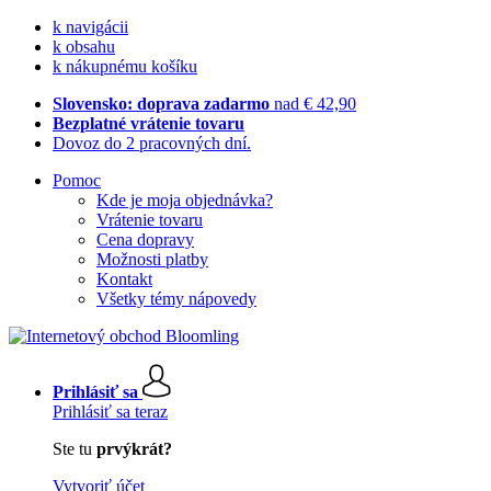
k navigácii
k obsahu
k nákupnému košíku
Slovensko: doprava zadarmo
nad € 42,90
Bezplatné vrátenie tovaru
Dovoz do 2 pracovných dní.
Pomoc
Kde je moja objednávka?
Vrátenie tovaru
Cena dopravy
Možnosti platby
Kontakt
Všetky témy nápovedy
Prihlásiť sa
Prihlásiť sa teraz
Ste tu
prvýkrát?
Vytvoriť účet