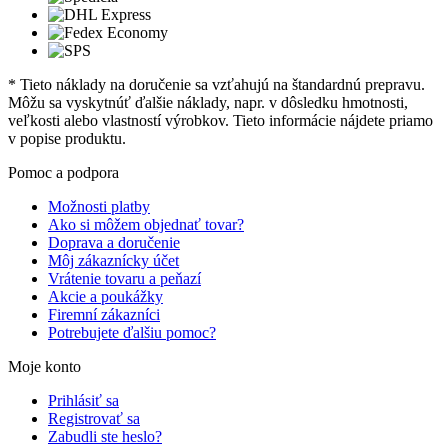
* Tieto náklady na doručenie sa vzťahujú na štandardnú prepravu.
Môžu sa vyskytnúť ďalšie náklady, napr. v dôsledku hmotnosti,
veľkosti alebo vlastností výrobkov. Tieto informácie nájdete priamo
v popise produktu.
Pomoc a podpora
Možnosti platby
Ako si môžem objednať tovar?
Doprava a doručenie
Môj zákaznícky účet
Vrátenie tovaru a peňazí
Akcie a poukážky
Firemní zákazníci
Potrebujete ďalšiu pomoc?
Moje konto
Prihlásiť sa
Registrovať sa
Zabudli ste heslo?