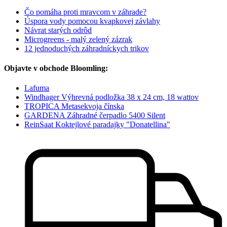
Čo pomáha proti mravcom v záhrade?
Úspora vody pomocou kvapkovej závlahy
Návrat starých odrôd
Microgreens - malý zelený zázrak
12 jednoduchých záhradníckych trikov
Objavte v obchode Bloomling:
Lafuma
Windhager Výhrevná podložka 38 x 24 cm, 18 wattov
TROPICA Metasekvoja čínska
GARDENA Záhradné čerpadlo 5400 Silent
ReinSaat Koktejlové paradajky "Donatellina"