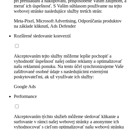
pri prehliadaní a nakupovaní, prispôsobené Vašim záujmom, a
merať ich úspešnosť. S Vaším súhlasom používame na tejto
webovej stránke nasledujúce služby tretích strán:
Meta-Pixel, Microsoft Advertising, Odporúčania produktov
na základe kliknutí, Ads Defender
Rozšírené sledovanie konverzií
Akceptovaním tejto služby môžeme lepšie pochopiť a
vyhodnotiť úspešnosť našej online reklamy a optimalizovať
našu reklamnú ponuku. Na tento účel synchronizujeme Vaše
zašifrované osobné údaje s nasledujúcimi externými
poskytovateľmi, ak už využívate ich služby:
Google Ads
Performance
Akceptovaním týchto služieb môžeme sledovať klikanie a
surfovanie v rámci našej webovej stránky a anonymne ich
vyhodnocovať s cieľom optimalizovať našu webovú stránku