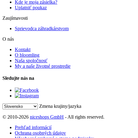
Kde je moja zásielka?
Uplatniť poukaz
Zaujímavosti
Sprievodca záhradkárstvom
O nás
Kontakt
O bloomling
Naša spoločnosť
My a naše životné prostredie
Sledujte nás na
Zmena krajiny/jazyka
© 2010-2026
niceshops GmbH
- All rights reserved.
Prehľad informácií
Ochrana osobných údajov