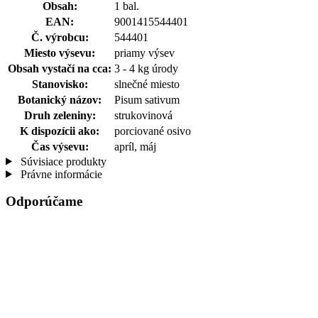
Obsah:
1 bal.
EAN:
9001415544401
Č. výrobcu:
544401
Miesto výsevu:
priamy výsev
Obsah vystačí na cca:
3 - 4 kg úrody
Stanovisko:
slnečné miesto
Botanický názov:
Pisum sativum
Druh zeleniny:
strukovinová
K dispozícii ako:
porciované osivo
Čas výsevu:
apríl, máj
Súvisiace produkty
Právne informácie
Odporúčame