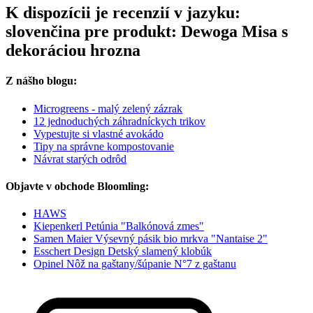
K dispozícii je recenzií v jazyku:
slovenčina pre produkt: Dewoga Misa s
dekoráciou hrozna
Z nášho blogu:
Microgreens - malý zelený zázrak
12 jednoduchých záhradníckych trikov
Vypestujte si vlastné avokádo
Tipy na správne kompostovanie
Návrat starých odrôd
Objavte v obchode Bloomling:
HAWS
Kiepenkerl Petúnia "Balkónová zmes"
Samen Maier Výsevný pásik bio mrkva "Nantaise 2"
Esschert Design Detský slamený klobúk
Opinel Nôž na gaštany/šúpanie N°7 z gaštanu