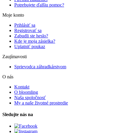
Potrebujete ďalšiu pomoc?
Moje konto
Prihlásiť sa
Registrovať sa
Zabudli ste heslo?
Kde je moja zásielka?
Uplatniť poukaz
Zaujímavosti
Sprievodca záhradkárstvom
O nás
Kontakt
O bloomling
Naša spoločnosť
My a naše životné prostredie
Sledujte nás na