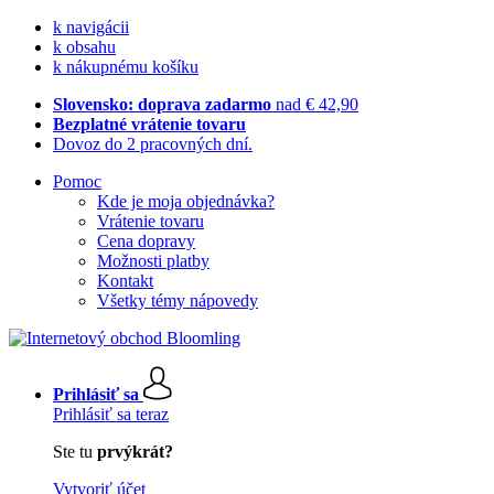
k navigácii
k obsahu
k nákupnému košíku
Slovensko: doprava zadarmo
nad € 42,90
Bezplatné vrátenie tovaru
Dovoz do 2 pracovných dní.
Pomoc
Kde je moja objednávka?
Vrátenie tovaru
Cena dopravy
Možnosti platby
Kontakt
Všetky témy nápovedy
Prihlásiť sa
Prihlásiť sa teraz
Ste tu
prvýkrát?
Vytvoriť účet