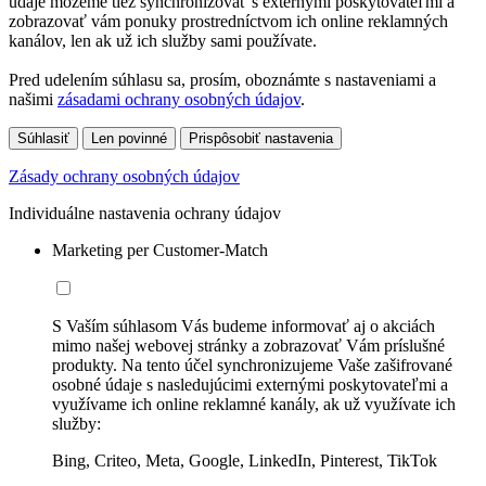
údaje môžeme tiež synchronizovať s externými poskytovateľmi a
zobrazovať vám ponuky prostredníctvom ich online reklamných
kanálov, len ak už ich služby sami používate.
Pred udelením súhlasu sa, prosím, oboznámte s nastaveniami a
našimi
zásadami ochrany osobných údajov
.
Súhlasiť
Len povinné
Prispôsobiť nastavenia
Zásady ochrany osobných údajov
Individuálne nastavenia ochrany údajov
Marketing per Customer-Match
S Vaším súhlasom Vás budeme informovať aj o akciách
mimo našej webovej stránky a zobrazovať Vám príslušné
produkty. Na tento účel synchronizujeme Vaše zašifrované
osobné údaje s nasledujúcimi externými poskytovateľmi a
využívame ich online reklamné kanály, ak už využívate ich
služby:
Bing, Criteo, Meta, Google, LinkedIn, Pinterest, TikTok