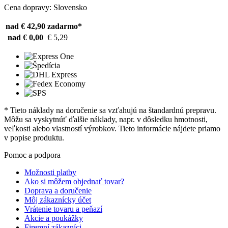
Cena dopravy: Slovensko
nad € 42,90
zadarmo*
nad € 0,00
€ 5,29
* Tieto náklady na doručenie sa vzťahujú na štandardnú prepravu.
Môžu sa vyskytnúť ďalšie náklady, napr. v dôsledku hmotnosti,
veľkosti alebo vlastností výrobkov. Tieto informácie nájdete priamo
v popise produktu.
Pomoc a podpora
Možnosti platby
Ako si môžem objednať tovar?
Doprava a doručenie
Môj zákaznícky účet
Vrátenie tovaru a peňazí
Akcie a poukážky
Firemní zákazníci