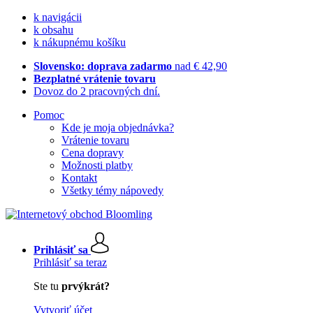
k navigácii
k obsahu
k nákupnému košíku
Slovensko: doprava zadarmo
nad € 42,90
Bezplatné vrátenie tovaru
Dovoz do 2 pracovných dní.
Pomoc
Kde je moja objednávka?
Vrátenie tovaru
Cena dopravy
Možnosti platby
Kontakt
Všetky témy nápovedy
Prihlásiť sa
Prihlásiť sa teraz
Ste tu
prvýkrát?
Vytvoriť účet