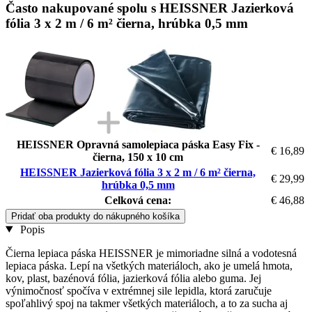
Často nakupované spolu s HEISSNER Jazierková
fólia 3 x 2 m / 6 m² čierna, hrúbka 0,5 mm
HEISSNER Opravná samolepiaca páska Easy Fix -
€ 16,89
čierna, 150 x 10 cm
HEISSNER Jazierková fólia 3 x 2 m / 6 m² čierna,
€ 29,99
hrúbka 0,5 mm
Celková cena:
€ 46,88
Pridať oba produkty do nákupného košíka
Popis
Čierna lepiaca páska HEISSNER je mimoriadne silná a vodotesná
lepiaca páska. Lepí na všetkých materiáloch, ako je umelá hmota,
kov, plast, bazénová fólia, jazierková fólia alebo guma. Jej
výnimočnosť spočíva v extrémnej sile lepidla, ktorá zaručuje
spoľahlivý spoj na takmer všetkých materiáloch, a to za sucha aj