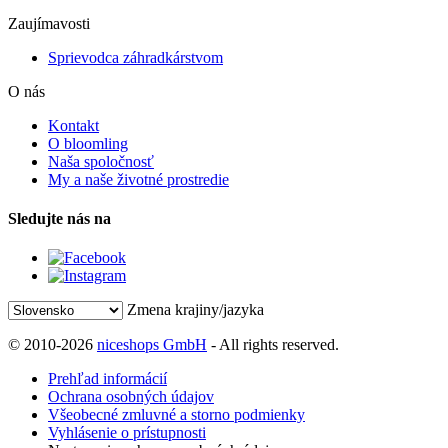
Zaujímavosti
Sprievodca záhradkárstvom
O nás
Kontakt
O bloomling
Naša spoločnosť
My a naše životné prostredie
Sledujte nás na
Zmena krajiny/jazyka
© 2010-2026
niceshops GmbH
- All rights reserved.
Prehľad informácií
Ochrana osobných údajov
Všeobecné zmluvné a storno podmienky
Vyhlásenie o prístupnosti