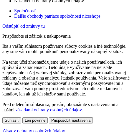
Nastavenia ochrany osobných údajov
Spoločnosť
Ďalšie obchody patriace spoločnosti niceshops
Odstúpiť od zmluvy tu
Prispôsobte si zážitok z nakupovania
Iba s vaším súhlasom používame súbory cookies a iné technológie,
aby sme vám mohli ponúknuť personalizovaný nákupný zážitok.
Na tento účel zhromažďujeme údaje o našich používateľoch, ich
správaní a zariadeniach. Tieto údaje využívame na neustále
zlepšovanie našej webovej stránky, zobrazovanie personalizovanej
reklamy a obsahu a na analýzu štatistík používania. Vaše zašifrované
údaje môžeme tiež synchronizovať s externými poskytovateľmi a
zobrazovať vám ponuky prostredníctvom ich online reklamných
kanálov, len ak už ich služby sami používate.
Pred udelením súhlasu sa, prosím, oboznámte s nastaveniami a
našimi
zásadami ochrany osobných údajov
.
Súhlasiť
Len povinné
Prispôsobiť nastavenia
Zásady ochrany osobných údajov