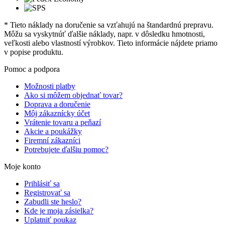
* Tieto náklady na doručenie sa vzťahujú na štandardnú prepravu.
Môžu sa vyskytnúť ďalšie náklady, napr. v dôsledku hmotnosti,
veľkosti alebo vlastností výrobkov. Tieto informácie nájdete priamo
v popise produktu.
Pomoc a podpora
Možnosti platby
Ako si môžem objednať tovar?
Doprava a doručenie
Môj zákaznícky účet
Vrátenie tovaru a peňazí
Akcie a poukážky
Firemní zákazníci
Potrebujete ďalšiu pomoc?
Moje konto
Prihlásiť sa
Registrovať sa
Zabudli ste heslo?
Kde je moja zásielka?
Uplatniť poukaz