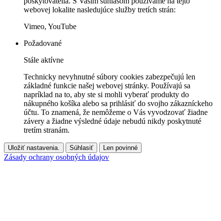
poskytovatelia. S Vaším súhlasom používame na tejto
webovej lokalite nasledujúce služby tretích strán:
Vimeo, YouTube
Požadované
Stále aktívne
Technicky nevyhnutné súbory cookies zabezpečujú len
základné funkcie našej webovej stránky. Používajú sa
napríklad na to, aby ste si mohli vyberať produkty do
nákupného košíka alebo sa prihlásiť do svojho zákazníckeho
účtu. To znamená, že nemôžeme o Vás vyvodzovať žiadne
závery a žiadne výsledné údaje nebudú nikdy poskytnuté
tretím stranám.
Uložiť nastavenia.
Súhlasiť
Len povinné
Zásady ochrany osobných údajov