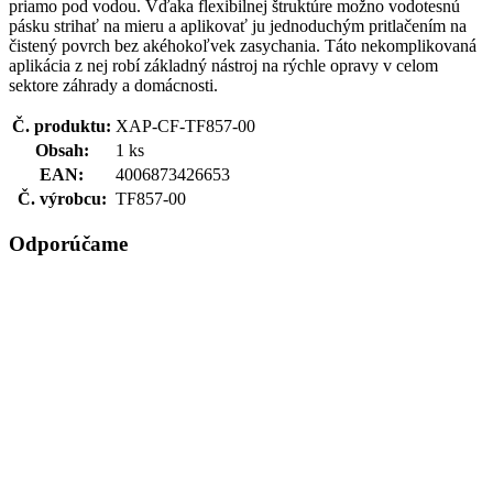
priamo pod vodou. Vďaka flexibilnej štruktúre možno vodotesnú
pásku strihať na mieru a aplikovať ju jednoduchým pritlačením na
čistený povrch bez akéhokoľvek zasychania. Táto nekomplikovaná
aplikácia z nej robí základný nástroj na rýchle opravy v celom
sektore záhrady a domácnosti.
Č. produktu:
XAP-CF-TF857-00
Obsah:
1 ks
EAN:
4006873426653
Č. výrobcu:
TF857-00
Odporúčame