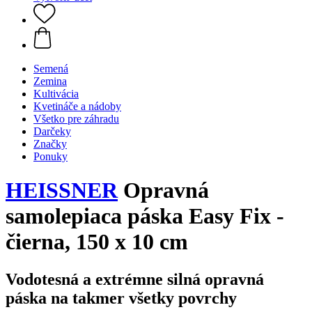
Semená
Zemina
Kultivácia
Kvetináče a nádoby
Všetko pre záhradu
Darčeky
Značky
Ponuky
HEISSNER
Opravná
samolepiaca páska Easy Fix -
čierna, 150 x 10 cm
Vodotesná a extrémne silná opravná
páska na takmer všetky povrchy