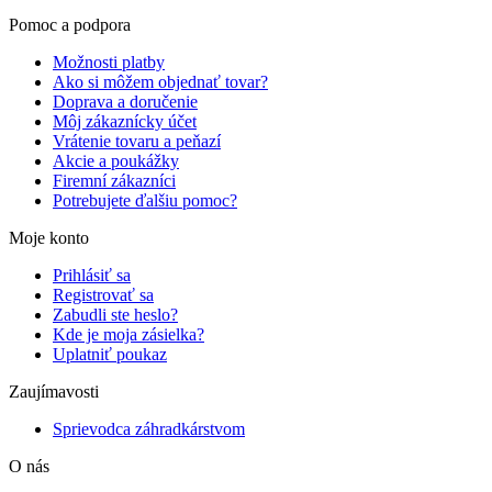
Pomoc a podpora
Možnosti platby
Ako si môžem objednať tovar?
Doprava a doručenie
Môj zákaznícky účet
Vrátenie tovaru a peňazí
Akcie a poukážky
Firemní zákazníci
Potrebujete ďalšiu pomoc?
Moje konto
Prihlásiť sa
Registrovať sa
Zabudli ste heslo?
Kde je moja zásielka?
Uplatniť poukaz
Zaujímavosti
Sprievodca záhradkárstvom
O nás