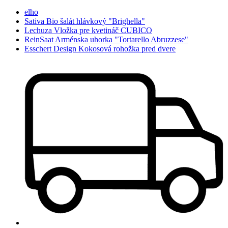
elho
Sativa Bio šalát hlávkový "Brighella"
Lechuza Vložka pre kvetináč CUBICO
ReinSaat Arménska uhorka "Tortarello Abruzzese"
Esschert Design Kokosová rohožka pred dvere