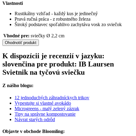
Vlastnosti
Rustikálny vzhľad - každý kus je jedinečný
Pravá ručná práca - z robustného železa
Široký podstavec spoľahlivo zachytáva vosk zo sviečok
Vhodné pre:
sviečky Ø 2,2 cm
Ohodnotiť produkt
K dispozícii je recenzií v jazyku:
slovenčina pre produkt: IB Laursen
Svietnik na tyčovú sviečku
Z nášho blogu:
12 jednoduchých záhradníckych trikov
Vypestujte si vlastné avokádo
Microgreens - malý zelený zázrak
Tipy na správne kompostovanie
Návrat starých odrôd
Objavte v obchode Bloomling: