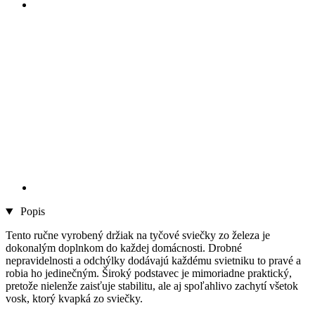
Popis
Tento ručne vyrobený držiak na tyčové sviečky zo železa je
dokonalým doplnkom do každej domácnosti. Drobné
nepravidelnosti a odchýlky dodávajú každému svietniku to pravé a
robia ho jedinečným. Široký podstavec je mimoriadne praktický,
pretože nielenže zaisťuje stabilitu, ale aj spoľahlivo zachytí všetok
vosk, ktorý kvapká zo sviečky.