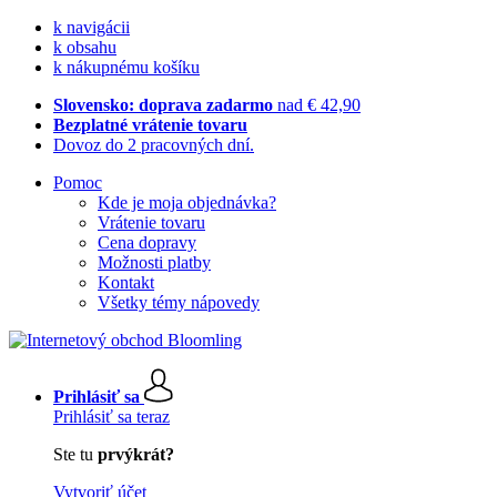
k navigácii
k obsahu
k nákupnému košíku
Slovensko: doprava zadarmo
nad € 42,90
Bezplatné vrátenie tovaru
Dovoz do 2 pracovných dní.
Pomoc
Kde je moja objednávka?
Vrátenie tovaru
Cena dopravy
Možnosti platby
Kontakt
Všetky témy nápovedy
Prihlásiť sa
Prihlásiť sa teraz
Ste tu
prvýkrát?
Vytvoriť účet