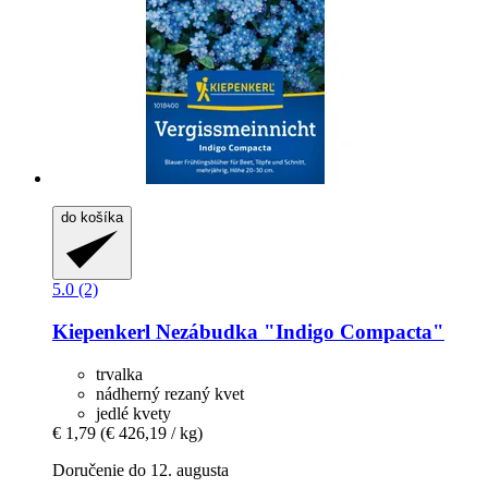
do košíka
5.0 (2)
Kiepenkerl
Nezábudka "Indigo Compacta"
trvalka
nádherný rezaný kvet
jedlé kvety
€ 1,79
(€ 426,19 / kg)
Doručenie do 12. augusta