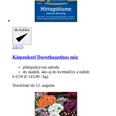
do košíka
5.0 (1)
Kiepenkerl
Dorotheanthus mix
pôdopokryvná odroda
do skaliek, ako aj do kvetináčov a nádob
€ 0,59
(€ 143,90 / kg)
Doručenie do 12. augusta