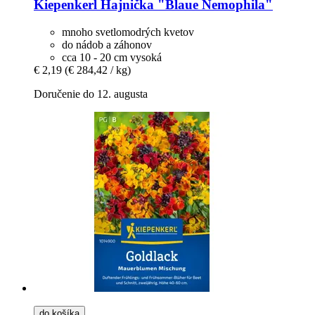
Kiepenkerl
Hajnička "Blaue Nemophila"
mnoho svetlomodrých kvetov
do nádob a záhonov
cca 10 - 20 cm vysoká
€ 2,19
(€ 284,42 / kg)
Doručenie do 12. augusta
do košíka