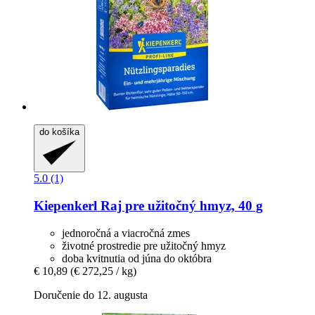
do košíka
5.0 (1)
Kiepenkerl
Raj pre užitočný hmyz, 40 g
jednoročná a viacročná zmes
životné prostredie pre užitočný hmyz
doba kvitnutia od júna do októbra
€ 10,89
(€ 272,25 / kg)
Doručenie do 12. augusta