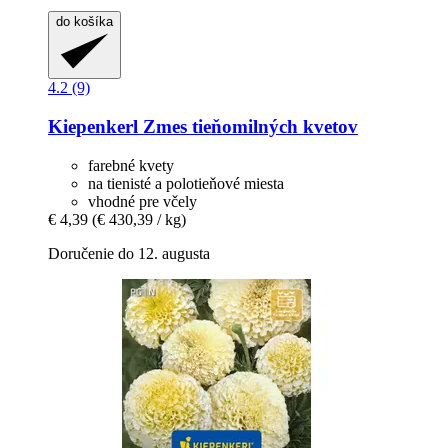
do košíka
4.2 (9)
Kiepenkerl
Zmes tieňomilných kvetov
farebné kvety
na tienisté a polotieňové miesta
vhodné pre včely
€ 4,39
(€ 430,39 / kg)
Doručenie do 12. augusta