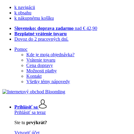
k navigácii
k obsahu
k nákupnému košíku
Slovensko: doprava zadarmo
nad € 42,90
Bezplatné vrátenie tovaru
Dovoz do 2 pracovných dní.
Pomoc
Kde je moja objednávka?
Vrátenie tovaru
Cena dopravy
Možnosti platby
Kontakt
Všetky témy nápovedy
Prihlásiť sa
Prihlásiť sa teraz
Ste tu
prvýkrát?
Vytvoriť účet