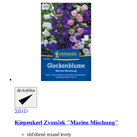
do košíka
5.0 (1)
Kiepenkerl
Zvonček "Marien Mischung"
obľúbené rezané kvety