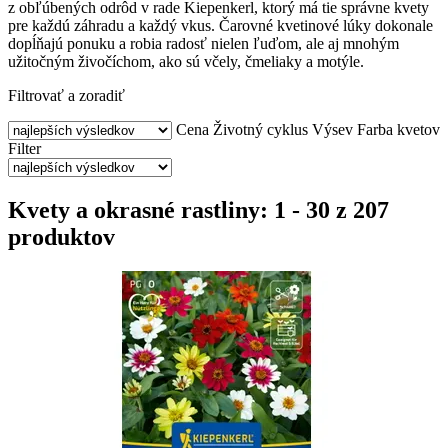
z obľúbených odrôd v rade Kiepenkerl, ktorý má tie správne kvety
pre každú záhradu a každý vkus. Čarovné kvetinové lúky dokonale
dopĺňajú ponuku a robia radosť nielen ľuďom, ale aj mnohým
užitočným živočíchom, ako sú včely, čmeliaky a motýle.
Filtrovať a zoradiť
Cena
Životný cyklus
Výsev
Farba kvetov
Filter
Kvety a okrasné rastliny: 1 - 30 z 207
produktov