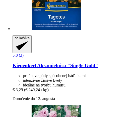
do košíka
5.0 (3)
Kiepenkerl
Aksamietnica "Single Gold"
pri únave pôdy spôsobenej háďatkami
intenzívne žiarivé kvety
ideálne na tvorbu humusu
€ 3,29
(€ 249,24 / kg)
Doručenie do 12. augusta