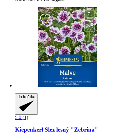
do košíka
5.0 (1)
Kiepenkerl
Slez lesný "Zebrina"