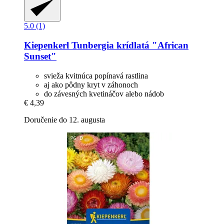
5.0 (1)
Kiepenkerl
Tunbergia krídlatá "African
Sunset"
svieža kvitnúca popínavá rastlina
aj ako pôdny kryt v záhonoch
do závesných kvetináčov alebo nádob
€ 4,39
Doručenie do 12. augusta