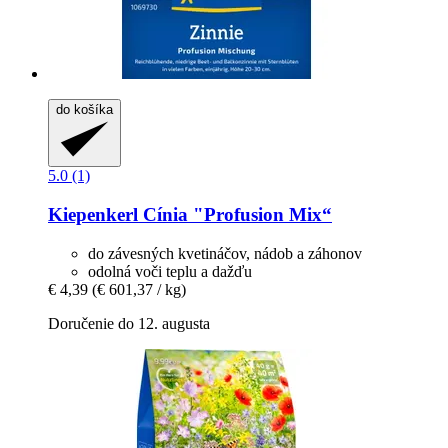
do košíka
5.0 (1)
Kiepenkerl
Cínia "Profusion Mix“
do závesných kvetináčov, nádob a záhonov
odolná voči teplu a dažďu
€ 4,39
(€ 601,37 / kg)
Doručenie do 12. augusta