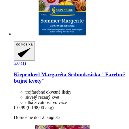
do košíka
5.0 (1)
Kiepenkerl
Margaréta Sedmokráska "Farebné
bujné kvety"
trojfarebné okvetné lístky
skvelý rezaný kvet
dlhá životnosť vo váze
€ 0,99
(€ 198,00 / kg)
Doručenie do 12. augusta