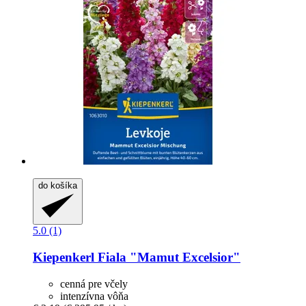
do košíka
5.0 (1)
Kiepenkerl
Fiala "Mamut Excelsior"
cenná pre včely
intenzívna vôňa