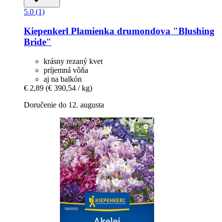
5.0 (1)
Kiepenkerl
Plamienka drumondova "Blushing
Bride"
krásny rezaný kvet
príjemná vôňa
aj na balkón
€ 2,89
(€ 390,54 / kg)
Doručenie do 12. augusta