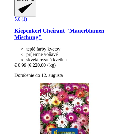
5.0 (1)
Kiepenkerl
Cheirant "Mauerblumen
Mischung"
teplé farby kvetov
príjemne voňavé
skvelá rezaná kvetina
€ 0,99
(€ 220,00 / kg)
Doručenie do 12. augusta