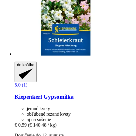
do košíka
5.0 (1)
Kiepenkerl
Gypsomilka
jemné kvety
obľúbené rezané kvety
aj na sušenie
€ 0,59
(€ 140,48 / kg)
Doručenie do 12. augusta