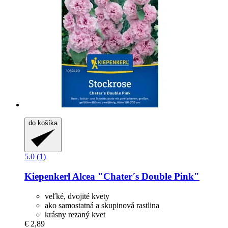
do košíka
5.0 (1)
Kiepenkerl
Alcea "Chater´s Double Pink"
veľké, dvojité kvety
ako samostatná a skupinová rastlina
krásny rezaný kvet
€ 2,89