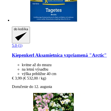
do košíka
5.0 (1)
Kiepenkerl
Aksamietnica vzpriamená "Arctic"
kvitne až do mrazu
na letnú výsadbu
výška približne 40 cm
€ 3,99
(€ 532,00 / kg)
Doručenie do 12. augusta