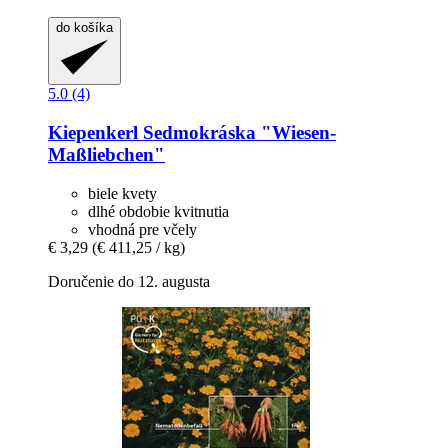
do košíka
5.0 (4)
Kiepenkerl
Sedmokráska "Wiesen-​
Maßliebchen"
biele kvety
dlhé obdobie kvitnutia
vhodná pre včely
€ 3,29
(€ 411,25 / kg)
Doručenie do 12. augusta