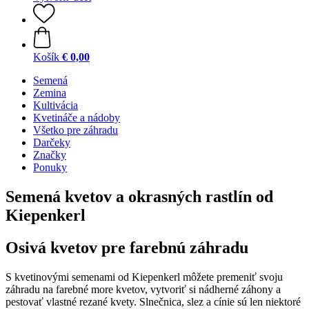
Košík
€ 0,00
Semená
Zemina
Kultivácia
Kvetináče a nádoby
Všetko pre záhradu
Darčeky
Značky
Ponuky
Semená kvetov a okrasných rastlín od
Kiepenkerl
Osivá kvetov pre farebnú záhradu
S kvetinovými semenami od Kiepenkerl môžete premeniť svoju
záhradu na farebné more kvetov, vytvoriť si nádherné záhony a
pestovať vlastné rezané kvety. Slnečnica, slez a cínie sú len niektoré