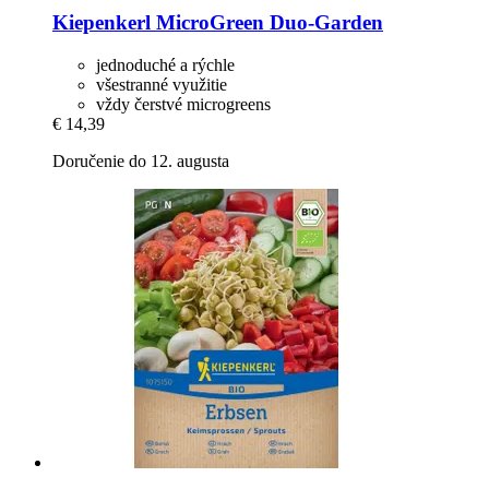
Kiepenkerl
MicroGreen Duo-​Garden
jednoduché a rýchle
všestranné využitie
vždy čerstvé microgreens
€ 14,39
Doručenie do 12. augusta