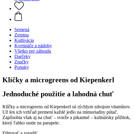
Semená
Zemina
Kultivácia
Kvetináče a nádoby
Všetko pre záhradu
Darčeky
Značky
Ponuky
Klíčky a microgreens od Kiepenkerl
Jednoduché použitie a lahodná chuť
Klíčky a microgreens od Kiepenkerl sú rýchlym zdrojom vitamínov.
Už len ich vzhľad premení každé jedlo na mimoriadny pútač.
Zapôsobia však aj na chuť – svieže a pikantné – kulinársky pôžitok,
ktorý ľahko rastie na parapete.
Filtrovať a zoradiť