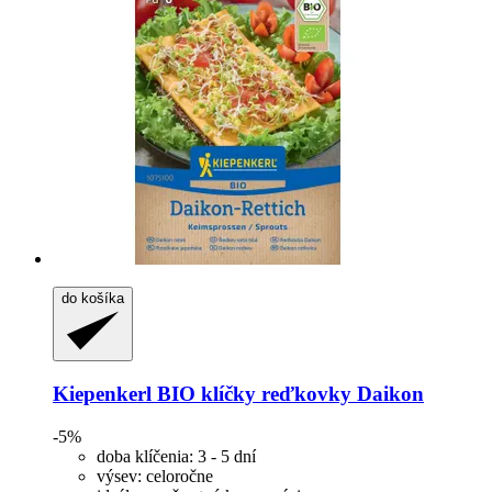
do košíka
Kiepenkerl
BIO klíčky reďkovky Daikon
-5%
doba klíčenia: 3 - 5 dní
výsev: celoročne