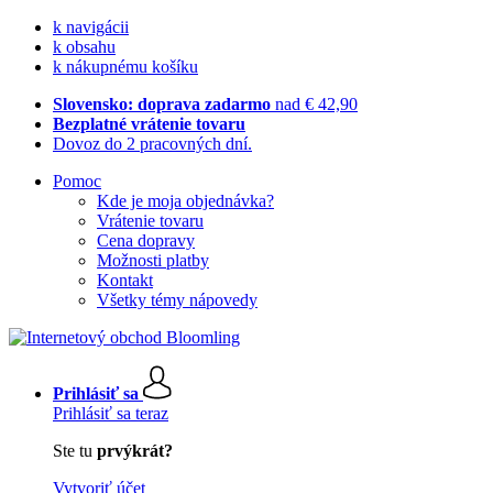
k navigácii
k obsahu
k nákupnému košíku
Slovensko: doprava zadarmo
nad € 42,90
Bezplatné vrátenie tovaru
Dovoz do 2 pracovných dní.
Pomoc
Kde je moja objednávka?
Vrátenie tovaru
Cena dopravy
Možnosti platby
Kontakt
Všetky témy nápovedy
Prihlásiť sa
Prihlásiť sa teraz
Ste tu
prvýkrát?
Vytvoriť účet