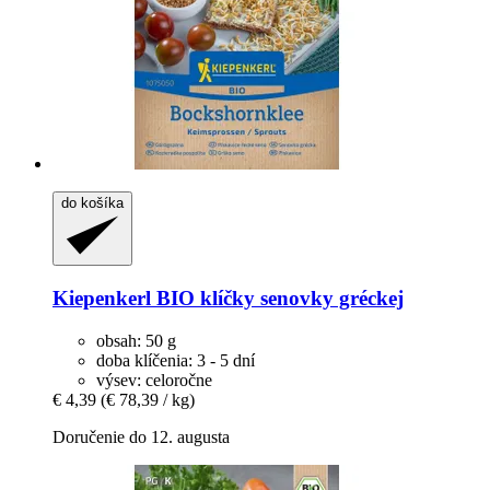
do košíka
Kiepenkerl
BIO klíčky senovky gréckej
obsah: 50 g
doba klíčenia: 3 - 5 dní
výsev: celoročne
€ 4,39
(€ 78,39 / kg)
Doručenie do 12. augusta