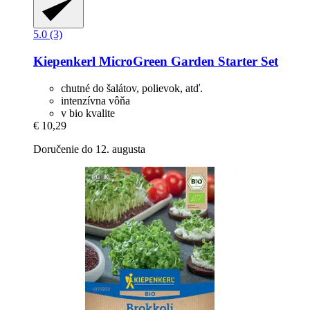
5.0 (3)
Kiepenkerl
MicroGreen Garden Starter Set
chutné do šalátov, polievok, atď.
intenzívna vôňa
v bio kvalite
€ 10,29
Doručenie do 12. augusta