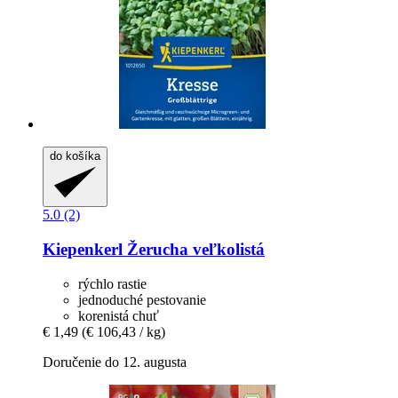
do košíka
5.0 (2)
Kiepenkerl
Žerucha veľkolistá
rýchlo rastie
jednoduché pestovanie
korenistá chuť
€ 1,49
(€ 106,43 / kg)
Doručenie do 12. augusta