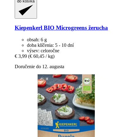
do košíka
Kiepenkerl
BIO Microgreens žerucha
obsah: 6 g
doba klíčenia: 5 - 10 dní
výsev: celoročne
€ 3,99
(€ 60,45 / kg)
Doručenie do 12. augusta