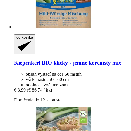
do košíka
Kiepenkerl
BIO klíčky -​ jemne korenistý mix
obsah vystačí na cca 60 rastlín
výška rastu: 50 - 60 cm
odolnosť voči mrazom
€ 3,99
(€ 86,74 / kg)
Doručenie do 12. augusta