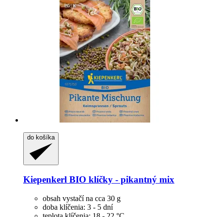
do košíka
Kiepenkerl
BIO klíčky -​ pikantný mix
obsah vystačí na cca 30 g
doba klíčenia: 3 - 5 dní
teplota klíčenia: 18 - 22 °C