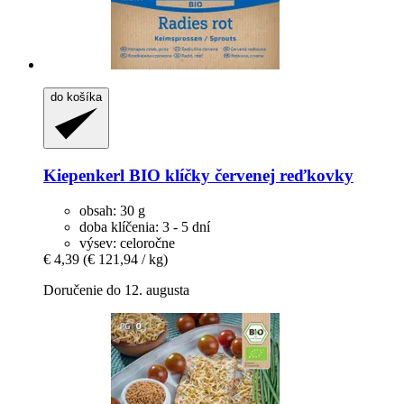
do košíka
Kiepenkerl
BIO klíčky červenej reďkovky
obsah: 30 g
doba klíčenia: 3 - 5 dní
výsev: celoročne
€ 4,39
(€ 121,94 / kg)
Doručenie do 12. augusta