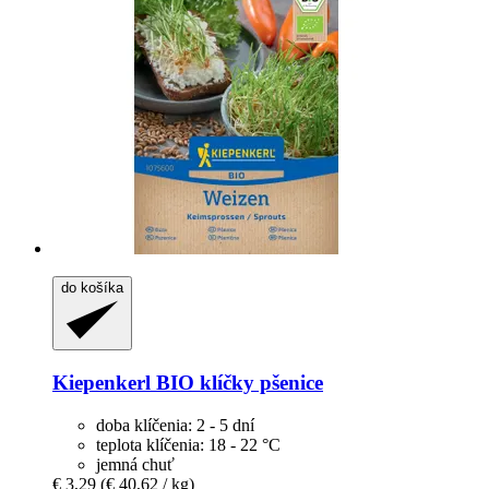
do košíka
Kiepenkerl
BIO klíčky pšenice
doba klíčenia: 2 - 5 dní
teplota klíčenia: 18 - 22 °C
jemná chuť
€ 3,29
(€ 40,62 / kg)