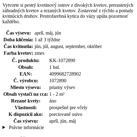
Vytvorte si pestrý kvetinový ostrov z divokých kvetov, prerastených
záhradných kvetov a rezaných kvetov. Zostavené z rýchlo a pomaly
kvitnúcich druhov. Pestrofarebná kytica do vázy upúta pozornosť
každého.
Čas výsevu:
apríl, máj, jún
Doba klíčenia:
1 až 3 týždne
Čas kvitnutia:
jún, júl, august, september, október
Farba kvetov:
zmes
Č. produktu:
KK-1072890
Obsah:
1 bal.
EAN:
4099682728902
Č. výrobcu:
1072890
Miesto výsevu:
priamy výsev
Obsah vystačí na cca:
1 - 2 m²
Rezané kvety:
áno
Vlastnosti:
prospešné pre včely
K dispozícii ako:
porciované osivo
Čas výsevu:
apríl, jún, máj
Právne informácie