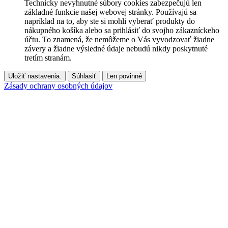
Technicky nevyhnutné súbory cookies zabezpečujú len
základné funkcie našej webovej stránky. Používajú sa
napríklad na to, aby ste si mohli vyberať produkty do
nákupného košíka alebo sa prihlásiť do svojho zákazníckeho
účtu. To znamená, že nemôžeme o Vás vyvodzovať žiadne
závery a žiadne výsledné údaje nebudú nikdy poskytnuté
tretím stranám.
Uložiť nastavenia.
Súhlasiť
Len povinné
Zásady ochrany osobných údajov