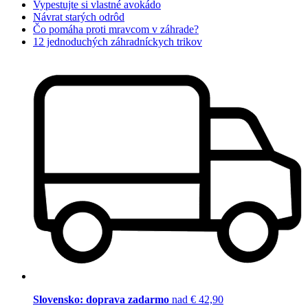
Vypestujte si vlastné avokádo
Návrat starých odrôd
Čo pomáha proti mravcom v záhrade?
12 jednoduchých záhradníckych trikov
Slovensko: doprava zadarmo
nad € 42,90