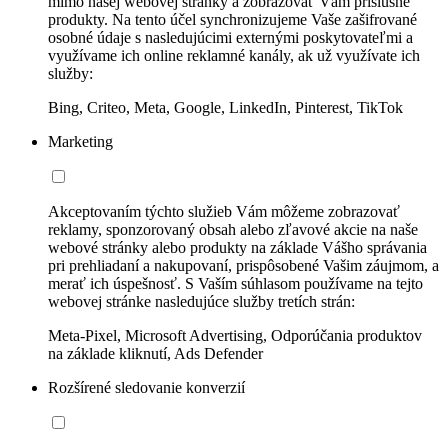
mimo našej webovej stránky a zobrazovať Vám príslušné
produkty. Na tento účel synchronizujeme Vaše zašifrované
osobné údaje s nasledujúcimi externými poskytovateľmi a
využívame ich online reklamné kanály, ak už využívate ich
služby:
Bing, Criteo, Meta, Google, LinkedIn, Pinterest, TikTok
Marketing
Akceptovaním týchto služieb Vám môžeme zobrazovať
reklamy, sponzorovaný obsah alebo zľavové akcie na naše
webové stránky alebo produkty na základe Vášho správania
pri prehliadaní a nakupovaní, prispôsobené Vašim záujmom, a
merať ich úspešnosť. S Vaším súhlasom používame na tejto
webovej stránke nasledujúce služby tretích strán:
Meta-Pixel, Microsoft Advertising, Odporúčania produktov
na základe kliknutí, Ads Defender
Rozšírené sledovanie konverzií