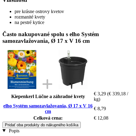
pre krásne ostrovy kvetov
rozmanité kvety
na pestré kytice
Často nakupované spolu s elho Systém
samozavlažovania, Ø 17 x V 16 cm
€ 3,29
(€ 339,18 /
Kiepenkerl Lúčne a záhradné kvety
kg)
elho Systém samozavlažovania, Ø 17 x V 16
€ 8,79
cm
Celková cena:
€ 12,08
Pridať oba produkty do nákupného košíka
Popis