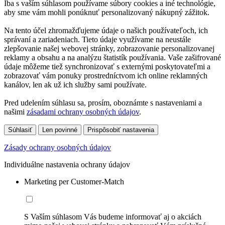
Iba s vaším súhlasom používame súbory cookies a iné technológie,
aby sme vám mohli ponúknuť personalizovaný nákupný zážitok.
Na tento účel zhromažďujeme údaje o našich používateľoch, ich
správaní a zariadeniach. Tieto údaje využívame na neustále
zlepšovanie našej webovej stránky, zobrazovanie personalizovanej
reklamy a obsahu a na analýzu štatistík používania. Vaše zašifrované
údaje môžeme tiež synchronizovať s externými poskytovateľmi a
zobrazovať vám ponuky prostredníctvom ich online reklamných
kanálov, len ak už ich služby sami používate.
Pred udelením súhlasu sa, prosím, oboznámte s nastaveniami a
našimi
zásadami ochrany osobných údajov
.
Súhlasiť
Len povinné
Prispôsobiť nastavenia
Zásady ochrany osobných údajov
Individuálne nastavenia ochrany údajov
Marketing per Customer-Match
S Vaším súhlasom Vás budeme informovať aj o akciách