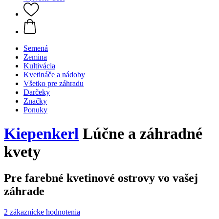
Semená
Zemina
Kultivácia
Kvetináče a nádoby
Všetko pre záhradu
Darčeky
Značky
Ponuky
Kiepenkerl
Lúčne a záhradné
kvety
Pre farebné kvetinové ostrovy vo vašej
záhrade
2 zákaznícke hodnotenia