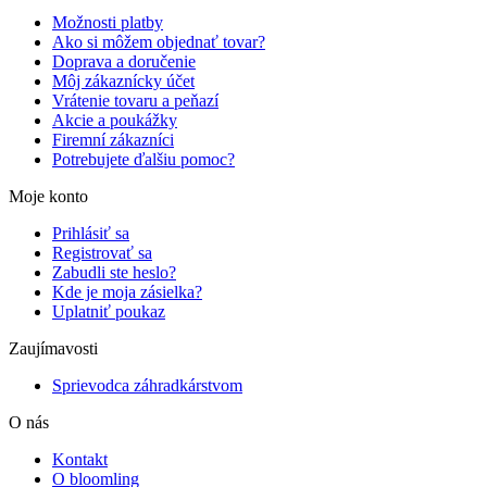
Možnosti platby
Ako si môžem objednať tovar?
Doprava a doručenie
Môj zákaznícky účet
Vrátenie tovaru a peňazí
Akcie a poukážky
Firemní zákazníci
Potrebujete ďalšiu pomoc?
Moje konto
Prihlásiť sa
Registrovať sa
Zabudli ste heslo?
Kde je moja zásielka?
Uplatniť poukaz
Zaujímavosti
Sprievodca záhradkárstvom
O nás
Kontakt
O bloomling