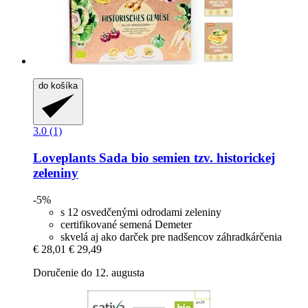
do košíka
3.0 (1)
Loveplants
Sada bio semien tzv. historickej
zeleniny
-5%
s 12 osvedčenými odrodami zeleniny
certifikované semená Demeter
skvelá aj ako darček pre nadšencov záhradkárčenia
€ 28,01
€ 29,49
Doručenie do 12. augusta