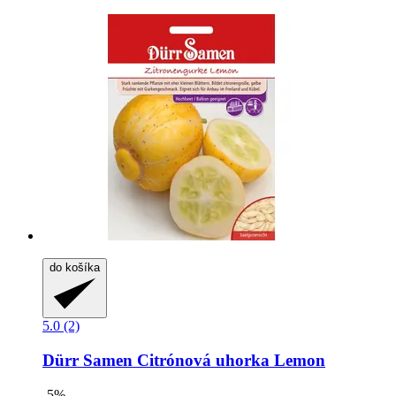
do košíka
5.0 (2)
Dürr Samen
Citrónová uhorka Lemon
-5%