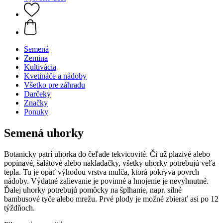
Semená
Zemina
Kultivácia
Kvetináče a nádoby
Všetko pre záhradu
Darčeky
Značky
Ponuky
Semená uhorky
Botanicky patrí uhorka do čeľade tekvicovité. Či už plazivé alebo
popínavé, šalátové alebo nakladačky, všetky uhorky potrebujú veľa
tepla. Tu je opäť výhodou vrstva mulča, ktorá pokrýva povrch
nádoby. Výdatné zalievanie je povinné a hnojenie je nevyhnutné.
Ďalej uhorky potrebujú pomôcky na šplhanie, napr. silné
bambusové tyče alebo mrežu. Prvé plody je možné zbierať asi po 12
týždňoch.