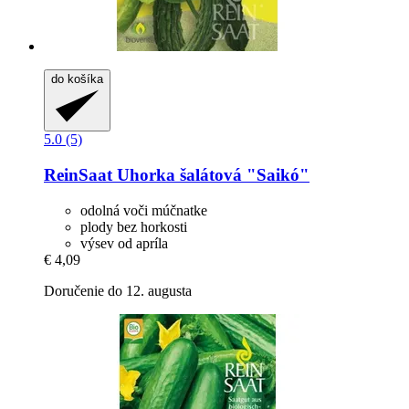
do košíka
5.0 (5)
ReinSaat
Uhorka šalátová "Saikó"
odolná voči múčnatke
plody bez horkosti
výsev od apríla
€ 4,09
Doručenie do 12. augusta