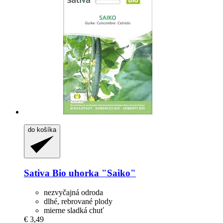
do košíka
Sativa
Bio uhorka "Saiko"
nezvyčajná odroda
dlhé, rebrované plody
mierne sladká chuť
€ 3,49