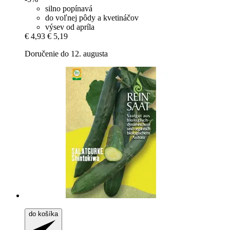
silno popínavá
do voľnej pôdy a kvetináčov
výsev od apríla
€ 4,93
€ 5,19
Doručenie do 12. augusta
do košíka