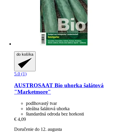
do košíka
5.0 (1)
AUSTROSAAT
Bio uhorka šalátová
"Marketmore"
podlhovastý tvar
ideálna šalátová uhorka
štandardná odroda bez horkosti
€ 4,09
Doručenie do 12. augusta