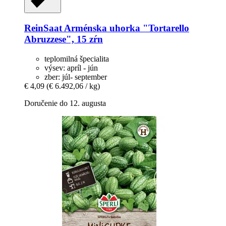
ReinSaat
Arménska uhorka "Tortarello
Abruzzese", 15 zŕn
teplomilná špecialita
výsev: apríl - jún
zber: júl- september
€ 4,09
(€ 6.492,06 / kg)
Doručenie do 12. augusta