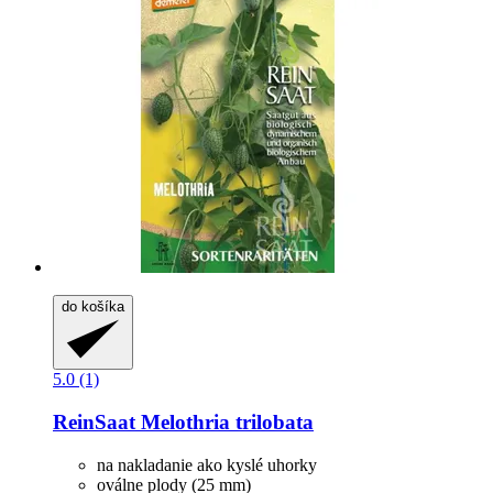
do košíka
5.0 (1)
ReinSaat
Melothria trilobata
na nakladanie ako kyslé uhorky
oválne plody (25 mm)