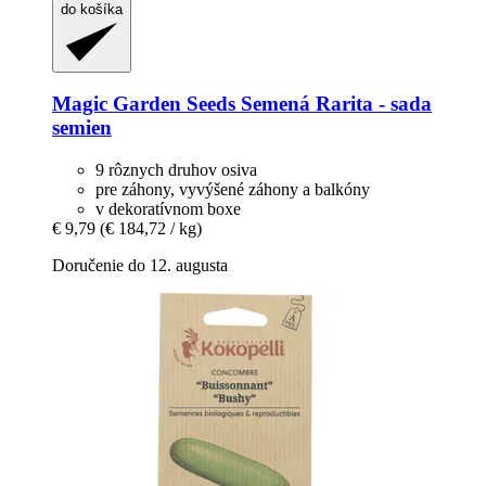
do košíka
Magic Garden Seeds
Semená Rarita -​ sada
semien
9 rôznych druhov osiva
pre záhony, vyvýšené záhony a balkóny
v dekoratívnom boxe
€ 9,79
(€ 184,72 / kg)
Doručenie do 12. augusta