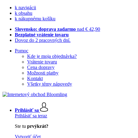
k navigácii
k obsahu
k nákupnému košíku
Slovensko: doprava zadarmo
nad € 42,90
Bezplatné vrátenie tovaru
Dovoz do 2 pracovných dní.
Pomoc
Kde je moja objednávka?
Vrátenie tovaru
Cena dopravy
Možnosti platby
Kontakt
Všetky témy nápovedy
Prihlásiť sa
Prihlásiť sa teraz
Ste tu
prvýkrát?
Vytvoriť účet