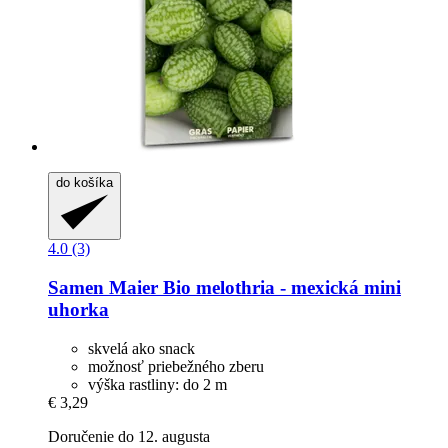
do košíka
4.0 (3)
Samen Maier
Bio melothria -​ mexická mini
uhorka
skvelá ako snack
možnosť priebežného zberu
výška rastliny: do 2 m
€ 3,29
Doručenie do 12. augusta