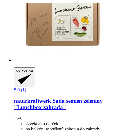
do košíka
5.0 (1)
naturkraftwerk
Sada semien zeleniny
"Lunchbox záhrada"
-5%
skvelá ako darček
na balkón, vyvýšený záhon a do záhrady