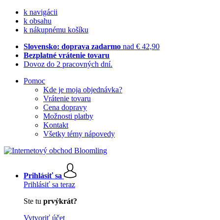
k navigácii
k obsahu
k nákupnému košíku
Slovensko: doprava zadarmo
nad € 42,90
Bezplatné vrátenie tovaru
Dovoz do 2 pracovných dní.
Pomoc
Kde je moja objednávka?
Vrátenie tovaru
Cena dopravy
Možnosti platby
Kontakt
Všetky témy nápovedy
Prihlásiť sa
Prihlásiť sa teraz
Ste tu
prvýkrát?
Vytvoriť účet