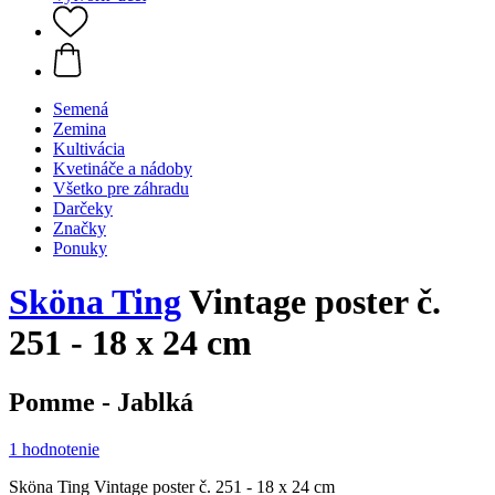
Semená
Zemina
Kultivácia
Kvetináče a nádoby
Všetko pre záhradu
Darčeky
Značky
Ponuky
Sköna Ting
Vintage poster č.
251 - 18 x 24 cm
Pomme - Jablká
1 hodnotenie
Sköna Ting Vintage poster č. 251 - 18 x 24 cm