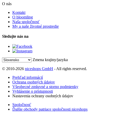
O nás
Kontakt
O bloomling
Naša spoločnosť
My a naše životné prostredie
Sledujte nás na
Zmena krajiny/jazyka
© 2010-2026
niceshops GmbH
- All rights reserved.
Prehľad informácií
Ochrana osobných údajov
Všeobecné zmluvné a storno podmienky
Vyhlásenie o prístupnosti
Nastavenia ochrany osobných údajov
Spoločnosť
Ďalšie obchody patriace spoločnosti niceshops