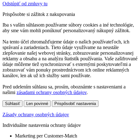
Odstúpiť od zmluvy tu
Prispôsobte si zážitok z nakupovania
Iba s vaším súhlasom používame súbory cookies a iné technológie,
aby sme vám mohli ponúknuť personalizovaný nákupný zážitok.
Na tento účel zhromažďujeme údaje o našich používateľoch, ich
správaní a zariadeniach. Tieto údaje využívame na neustále
zlepšovanie našej webovej stránky, zobrazovanie personalizovanej
reklamy a obsahu a na analýzu štatistík používania. Vaše zašifrované
údaje môžeme tiež synchronizovať s externými poskytovateľmi a
zobrazovať vám ponuky prostredníctvom ich online reklamných
kanálov, len ak už ich služby sami používate.
Pred udelením súhlasu sa, prosím, oboznámte s nastaveniami a
našimi
zásadami ochrany osobných údajov
.
Súhlasiť
Len povinné
Prispôsobiť nastavenia
Zásady ochrany osobných údajov
Individuálne nastavenia ochrany údajov
Marketing per Customer-Match