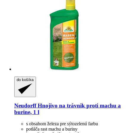
do košíka
Neudorff
Hnojivo na trávnik proti machu a
burine, 1 l
s obsahom železa pre sýtozelenú farbu
potláča rast machu a buriny