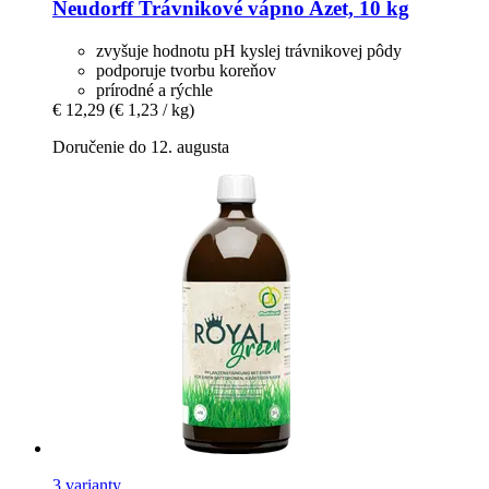
Neudorff
Trávnikové vápno Azet, 10 kg
zvyšuje hodnotu pH kyslej trávnikovej pôdy
podporuje tvorbu koreňov
prírodné a rýchle
€ 12,29
(€ 1,23 / kg)
Doručenie do 12. augusta
3 varianty