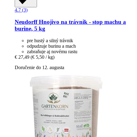
4.7 (3)
Neudorff
Hnojivo na trávnik -​ stop machu a
burine, 5 kg
pre hustý a silný trávnik
odpudzuje burinu a mach
zabraňuje aj novému rastu
€ 27,49
(€ 5,50 / kg)
Doručenie do 12. augusta