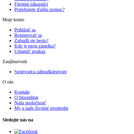
Firemní zákazníci
Potrebujete ďalšiu pomoc?
Moje konto
Prihlásiť sa
Registrovať sa
Zabudli ste heslo?
Kde je moja zásielka?
Uplatniť poukaz
Zaujímavosti
Sprievodca záhradkárstvom
O nás
Kontakt
O bloomling
Naša spoločnosť
My a naše životné prostredie
Sledujte nás na