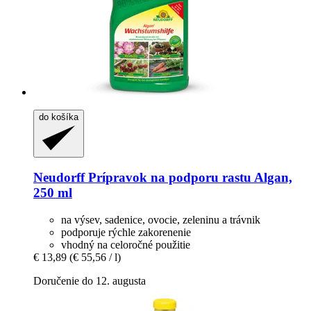
do košíka
Neudorff
Prípravok na podporu rastu Algan,
250 ml
na výsev, sadenice, ovocie, zeleninu a trávnik
podporuje rýchle zakorenenie
vhodný na celoročné použitie
€ 13,89
(€ 55,56 / l)
Doručenie do 12. augusta