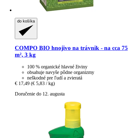
do košíka
COMPO
BIO hnojivo na trávnik -​ na cca 75
m², 3 kg
100 % organické hlavné živiny
obsahuje navyše pôdne organizmy
neškodné pre ľudí a zvieratá
€ 17,49
(€ 5,83 / kg)
Doručenie do 12. augusta