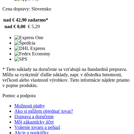
Cena dopravy: Slovensko
nad € 42,90
zadarmo*
nad € 0,00
€ 5,29
* Tieto náklady na doručenie sa vzťahujú na štandardnú prepravu.
Môžu sa vyskytnúť ďalšie náklady, napr. v dôsledku hmotnosti,
veľkosti alebo vlastností výrobkov. Tieto informácie nájdete priamo
v popise produktu.
Pomoc a podpora
Možnosti platby
Ako si môžem objednať tovar?
Doprava a doručenie
Môj zákaznícky účet
Vrátenie tovaru a peňazí
Akcie a poukážky