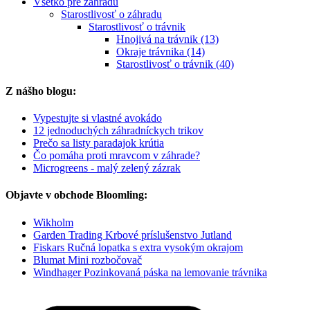
Všetko pre záhradu
Starostlivosť o záhradu
Starostlivosť o trávnik
Hnojivá na trávnik (13)
Okraje trávnika (14)
Starostlivosť o trávnik (40)
Z nášho blogu:
Vypestujte si vlastné avokádo
12 jednoduchých záhradníckych trikov
Prečo sa listy paradajok krútia
Čo pomáha proti mravcom v záhrade?
Microgreens - malý zelený zázrak
Objavte v obchode Bloomling:
Wikholm
Garden Trading Krbové príslušenstvo Jutland
Fiskars Ručná lopatka s extra vysokým okrajom
Blumat Mini rozbočovač
Windhager Pozinkovaná páska na lemovanie trávnika