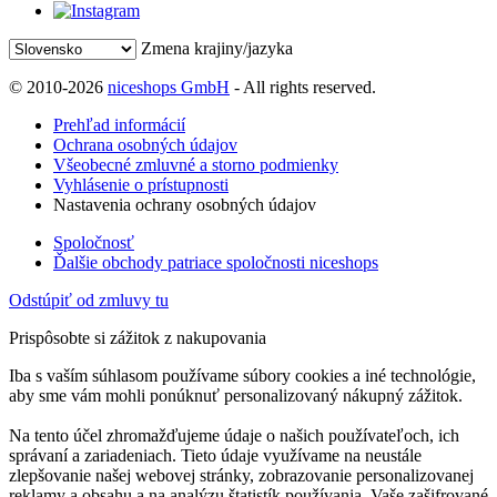
Zmena krajiny/jazyka
© 2010-2026
niceshops GmbH
- All rights reserved.
Prehľad informácií
Ochrana osobných údajov
Všeobecné zmluvné a storno podmienky
Vyhlásenie o prístupnosti
Nastavenia ochrany osobných údajov
Spoločnosť
Ďalšie obchody patriace spoločnosti niceshops
Odstúpiť od zmluvy tu
Prispôsobte si zážitok z nakupovania
Iba s vaším súhlasom používame súbory cookies a iné technológie,
aby sme vám mohli ponúknuť personalizovaný nákupný zážitok.
Na tento účel zhromažďujeme údaje o našich používateľoch, ich
správaní a zariadeniach. Tieto údaje využívame na neustále
zlepšovanie našej webovej stránky, zobrazovanie personalizovanej
reklamy a obsahu a na analýzu štatistík používania. Vaše zašifrované