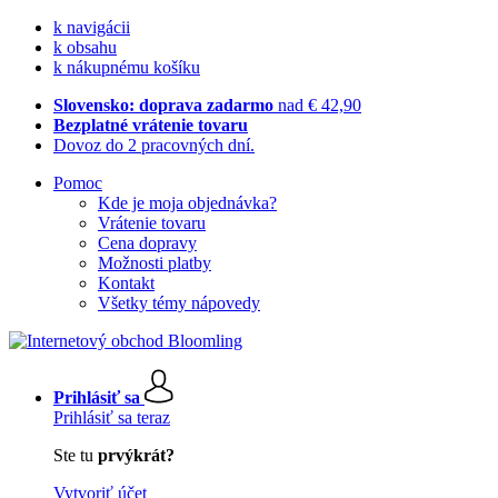
k navigácii
k obsahu
k nákupnému košíku
Slovensko: doprava zadarmo
nad € 42,90
Bezplatné vrátenie tovaru
Dovoz do 2 pracovných dní.
Pomoc
Kde je moja objednávka?
Vrátenie tovaru
Cena dopravy
Možnosti platby
Kontakt
Všetky témy nápovedy
Prihlásiť sa
Prihlásiť sa teraz
Ste tu
prvýkrát?
Vytvoriť účet