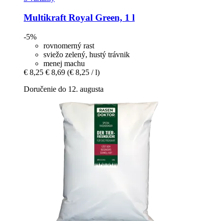
Multikraft
Royal Green, 1 l
-5%
rovnomerný rast
sviežo zelený, hustý trávnik
menej machu
€ 8,25
€ 8,69
(€ 8,25 / l)
Doručenie do 12. augusta