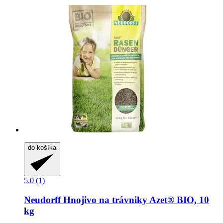
do košíka
5.0 (1)
Neudorff
Hnojivo na trávniky Azet® BIO, 10
kg