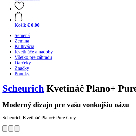
Košík
€ 0,00
Semená
Zemina
Kultivácia
Kvetináče a nádoby
Všetko pre záhradu
Darčeky
Značky
Ponuky
Scheurich
Kvetináč Plano+ Pure
Moderný dizajn pre vašu vonkajšiu oázu
Scheurich Kvetináč Plano+ Pure Grey