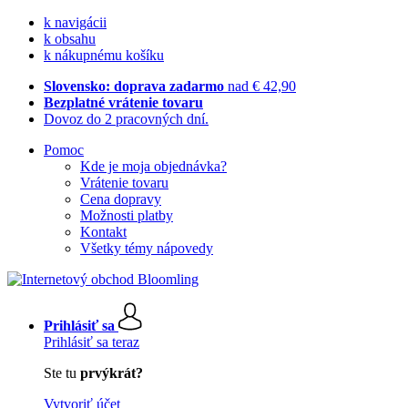
k navigácii
k obsahu
k nákupnému košíku
Slovensko: doprava zadarmo
nad € 42,90
Bezplatné vrátenie tovaru
Dovoz do 2 pracovných dní.
Pomoc
Kde je moja objednávka?
Vrátenie tovaru
Cena dopravy
Možnosti platby
Kontakt
Všetky témy nápovedy
Prihlásiť sa
Prihlásiť sa teraz
Ste tu
prvýkrát?
Vytvoriť účet