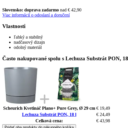
Slovensko: doprava zadarmo
nad € 42,90
Viac informácií o odoslaní a doručení
Vlastnosti
ľahký a stabilný
nadčasový dizajn
odolný materiál
Často nakupované spolu s Lechuza Substrát PON, 18
Scheurich Kvetináč Plano+ Pure Grey, Ø 29 cm
€ 19,49
Lechuza Substrát PON, 18 l
€ 24,49
Celková cena:
€ 43,98
Pridať oba produkty do nákupného košíka