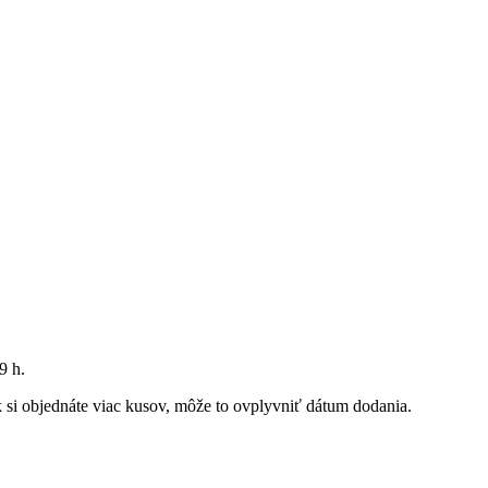
9 h
.
Ak si objednáte viac kusov, môže to ovplyvniť dátum dodania.