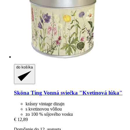
do košíka
Sköna Ting
Vonná sviečka "Kvetinová lúka"
krásny vintage dizajn
s kvetinovou vôňou
zo 100 % sójového vosku
€ 12,89
Doručenie do 12. augusta