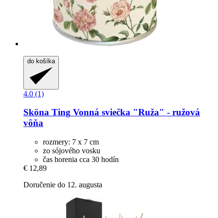
do košíka
4.0 (1)
Sköna Ting
Vonná sviečka "Ruža" -​ ružová
vôňa
rozmery: 7 x 7 cm
zo sójového vosku
čas horenia cca 30 hodín
€ 12,89
Doručenie do 12. augusta