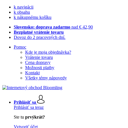
k navigácii
k obsahu
k nákupnému košíku
Slovensko: doprava zadarmo
nad € 42,90
Bezplatné vrátenie tovaru
Dovoz do 2 pracovných dní.
Pomoc
Kde je moja objednávka?
Vrátenie tovaru
Cena dopravy
Možnosti platby
Kontakt
Všetky témy nápovedy
Prihlásiť sa
Prihlásiť sa teraz
Ste tu
prvýkrát?
Vytvoriť účet