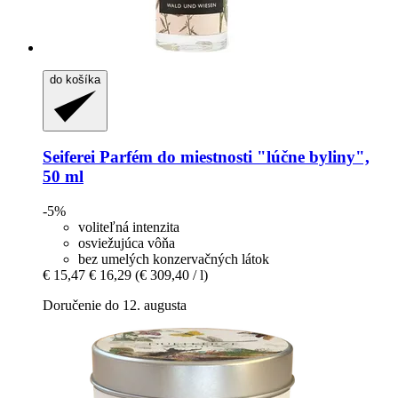
do košíka
Seiferei
Parfém do miestnosti "lúčne byliny",
50 ml
-5%
voliteľná intenzita
osviežujúca vôňa
bez umelých konzervačných látok
€ 15,47
€ 16,29
(€ 309,40 / l)
Doručenie do 12. augusta