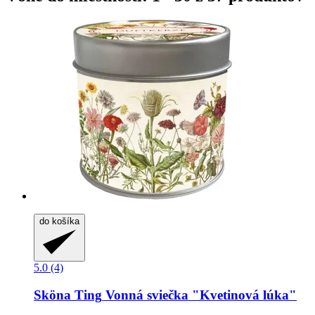
do košíka
5.0 (4)
Sköna Ting
Vonná sviečka "Kvetinová lúka"