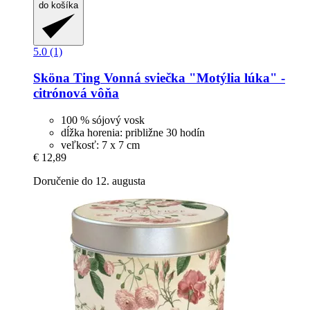
do košíka
5.0 (1)
Sköna Ting
Vonná sviečka "Motýlia lúka" -​
citrónová vôňa
100 % sójový vosk
dĺžka horenia: približne 30 hodín
veľkosť: 7 x 7 cm
€ 12,89
Doručenie do 12. augusta