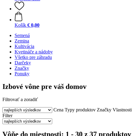
Košík
€ 0,00
Semená
Zemina
Kultivácia
Kvetináče a nádoby
Všetko pre záhradu
Darčeky
Značky
Ponuky
Izbové vône pre váš domov
Filtrovať a zoradiť
Cena
Typy produktov
Značky
Vlastnosti
Filter
Vôňe do miestnosti: 1 - 30 z 37 produktov