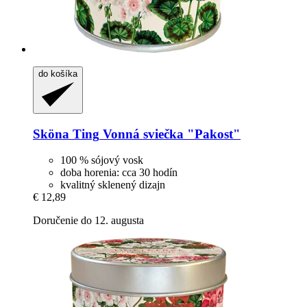
do košíka
Sköna Ting
Vonná sviečka "Pakost"
100 % sójový vosk
doba horenia: cca 30 hodín
kvalitný sklenený dizajn
€ 12,89
Doručenie do 12. augusta