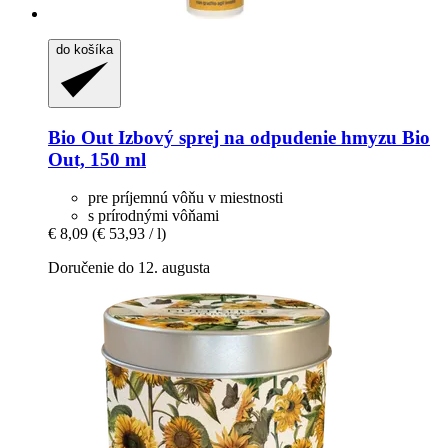
do košíka
Bio Out
Izbový sprej na odpudenie hmyzu Bio
Out, 150 ml
pre príjemnú vôňu v miestnosti
s prírodnými vôňami
€ 8,09
(€ 53,93 / l)
Doručenie do 12. augusta