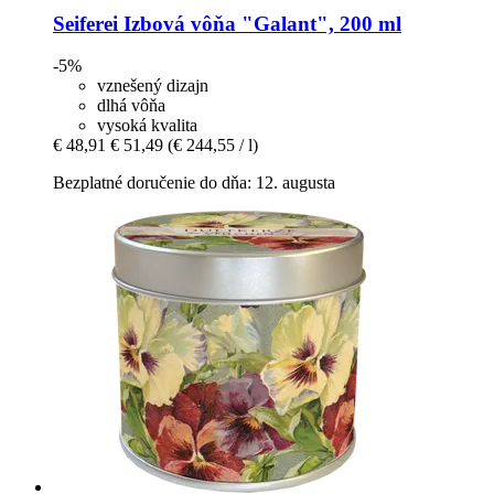
Seiferei
Izbová vôňa "Galant", 200 ml
-5%
vznešený dizajn
dlhá vôňa
vysoká kvalita
€ 48,91
€ 51,49
(€ 244,55 / l)
Bezplatné doručenie do dňa: 12. augusta