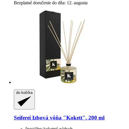
Bezplatné doručenie do dňa: 12. augusta
do košíka
Seiferei
Izbová vôňa "Kokett", 200 ml
špeciálny koketný nádych