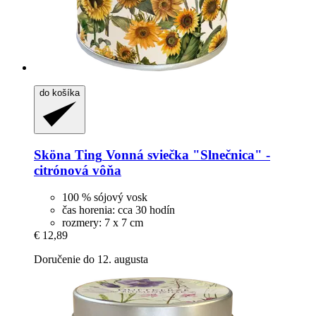
do košíka
Sköna Ting
Vonná sviečka "Slnečnica" -​
citrónová vôňa
100 % sójový vosk
čas horenia: cca 30 hodín
rozmery: 7 x 7 cm
€ 12,89
Doručenie do 12. augusta