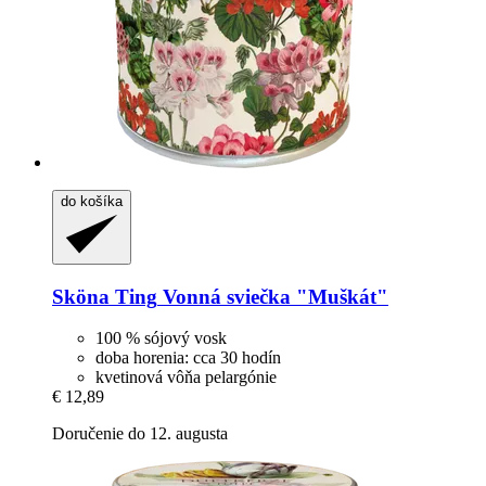
do košíka
Sköna Ting
Vonná sviečka "Muškát"
100 % sójový vosk
doba horenia: cca 30 hodín
kvetinová vôňa pelargónie
€ 12,89
Doručenie do 12. augusta