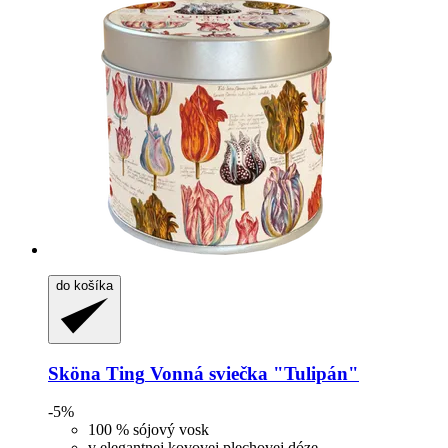
do košíka
Sköna Ting
Vonná sviečka "Tulipán"
-5%
100 % sójový vosk
v elegantnej kovovej plechovej dóze