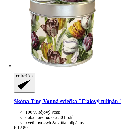
do košíka
Sköna Ting
Vonná sviečka "Fialový tulipán"
100 % sójový vosk
doba horenia: cca 30 hodín
kvetinovo-svieža vôňa tulipánov
€ 12,89