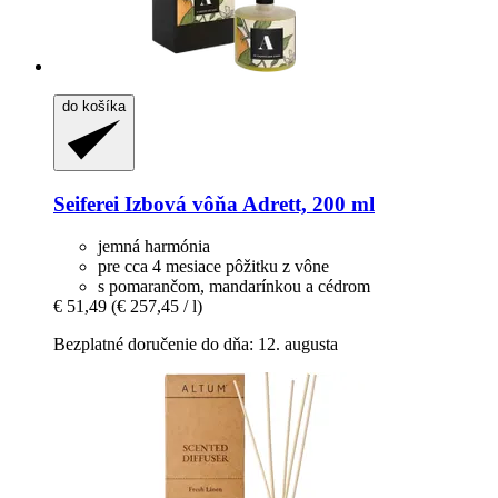
do košíka
Seiferei
Izbová vôňa Adrett, 200 ml
jemná harmónia
pre cca 4 mesiace pôžitku z vône
s pomarančom, mandarínkou a cédrom
€ 51,49
(€ 257,45 / l)
Bezplatné doručenie do dňa: 12. augusta