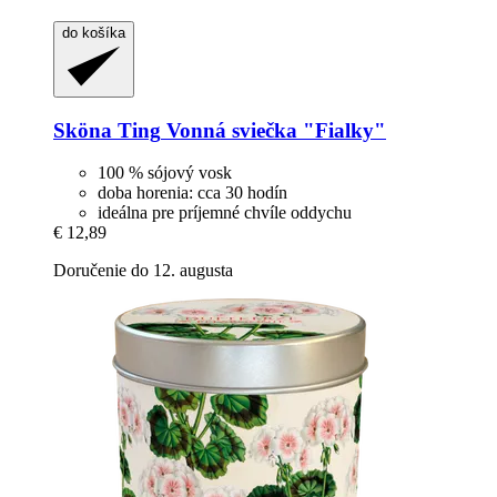
do košíka
Sköna Ting
Vonná sviečka "Fialky"
100 % sójový vosk
doba horenia: cca 30 hodín
ideálna pre príjemné chvíle oddychu
€ 12,89
Doručenie do 12. augusta